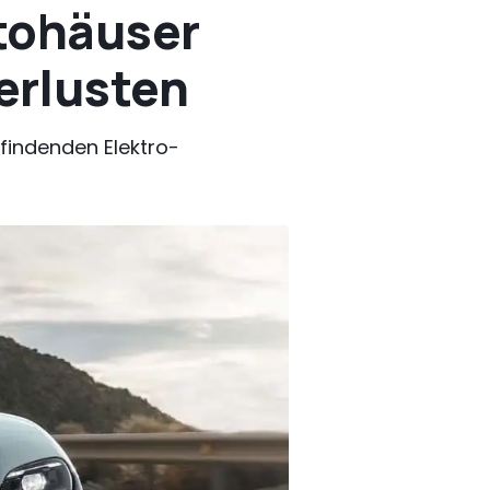
tohäuser
erlusten
findenden Elektro-