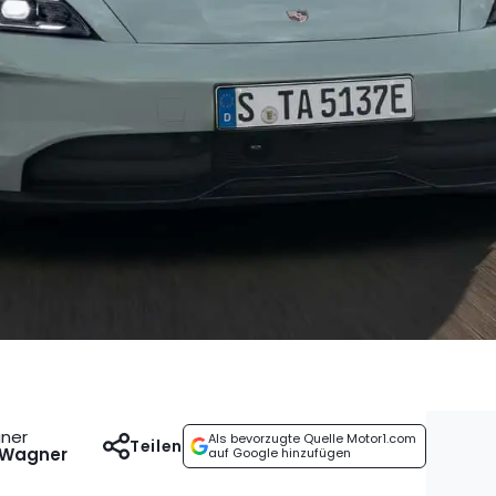
gner
Als bevorzugte Quelle Motor1.com
Teilen
 Wagner
auf Google hinzufügen