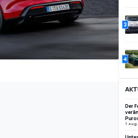
3
4
AKT
Der F
verän
Puro
7 Aug.
Unte