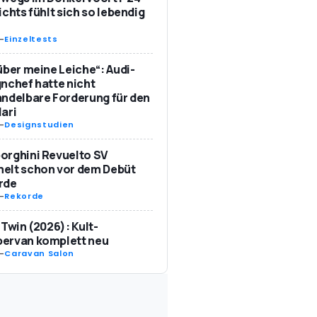
ichts fühlt sich so lebendig
-
Einzeltests
über meine Leiche“: Audi-
nchef hatte nicht
ndelbare Forderung für den
ari
-
Designstudien
orghini Revuelto SV
elt schon vor dem Debüt
rde
-
Rekorde
 Twin (2026): Kult-
ervan komplett neu
-
Caravan Salon