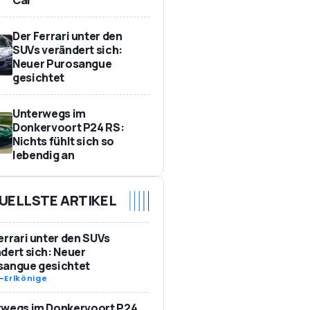
Der Ferrari unter den
SUVs verändert sich:
Neuer Purosangue
gesichtet
Unterwegs im
Donkervoort P24 RS:
Nichts fühlt sich so
lebendig an
UELLSTE ARTIKEL
errari unter den SUVs
dert sich: Neuer
sangue gesichtet
-
Erlkönige
rwegs im Donkervoort P24