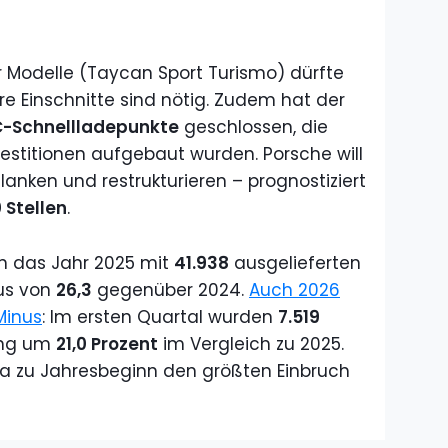
 Modelle (Taycan Sport Turismo) dürfte
re Einschnitte sind nötig. Zudem hat der
C-Schnellladepunkte
geschlossen, die
vestitionen aufgebaut wurden. Porsche will
nken und restrukturieren – prognostiziert
 Stellen
.
n das Jahr 2025 mit
41.938
ausgelieferten
nus von
26,3
gegenüber 2024.
Auch 2026
Minus
: Im ersten Quartal wurden
7.519
gang um
21,0 Prozent
im Vergleich zu 2025.
na zu Jahresbeginn den größten Einbruch