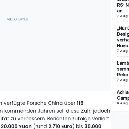
RS: N
an
7 Aug.
„Nur 
Desig
verha
Nuvol
7 Aug.
Lamb
samm
Reko
7 Aug.
Adria
Camp
n verfügte Porsche China über
116
6 Aug.
en kommenden Jahren soll diese Zahl jedoch
ität zu verbessern. Berichten zufolge verliert
g
20.000 Yuan
(rund
2.710 Euro
) bis
30.000