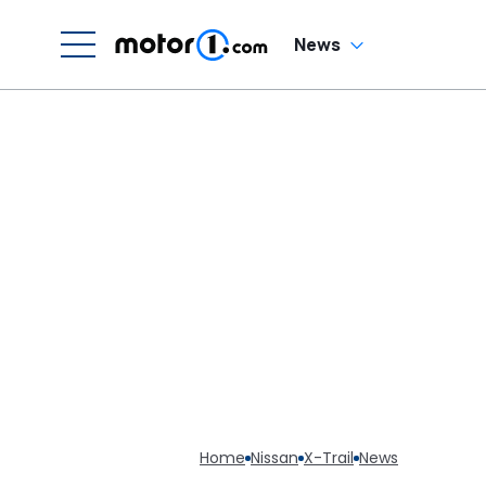
News
Home
Nissan
X-Trail
News