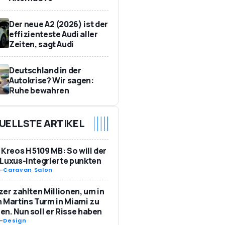
Der neue A2 (2026) ist der
effizienteste Audi aller
Zeiten, sagt Audi
Deutschland in der
Autokrise? Wir sagen:
Ruhe bewahren
UELLSTE ARTIKEL
 Kreos H 5109 MB: So will der
Luxus-Integrierte punkten
-
Caravan Salon
zer zahlten Millionen, um in
 Martins Turm in Miami zu
n. Nun soll er Risse haben
-
Design