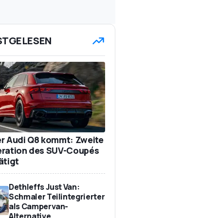
STGELESEN
r Audi Q8 kommt: Zweite
ration des SUV-Coupés
ätigt
Dethleffs Just Van:
Schmaler Teilintegrierter
als Campervan-
Alternative