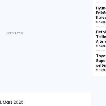
Hyund
Erlkö
Kurv
5 Aug.
Dethl
Teili
Alter
5 Aug.
Toyot
Supe
selte
5 Aug.
1. März 2026: