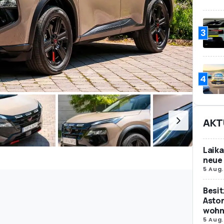
3
4
AKT
Laika
neue 
5 Aug.
Besit
Aston
wohne
5 Aug.