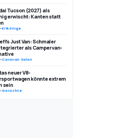
ai Tucson (2027) als
nig erwischt: Kanten statt
en
-
Erlkönige
effs Just Van: Schmaler
ntegrierter als Campervan-
native
-
Caravan Salon
as neuer V8-
rsportwagen könnte extrem
n sein
-
Gerüchte