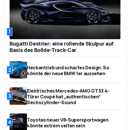
1
Bugatti Destrier: eine rollende Skulpur auf
Basis des Bolide-Track-Car
Heckantrieb und scharfes Design: So
2
könnte der neue BMW 1er aussehen
Elektrisches Mercedes-AMG GT 53 4-
3
Türer Coupé hat „authentischen“
Sechszylinder-Sound
Toyotas neuer V8-Supersportwagen
4
könnte extrem selten sein