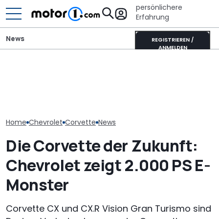
persönlichere
Erfahrung
News
REGISTRIEREN /
ANMELDEN
Chevrolet Corvette
Adria Twin (2026): Kult-
Diese getunte
Grand Sport (1963): Die
Campervan komplett
hat 300.000 M
13-Millionen-Vette
neu
dem Tacho
Home
Chevrolet
Corvette
News
Die Corvette der Zukunft:
Chevrolet zeigt 2.000 PS E-
Monster
Corvette CX und CX.R Vision Gran Turismo sind