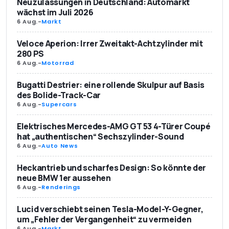
Neuzulassungen in Deutschland: Automarkt
wächst im Juli 2026
6 Aug.
-
Markt
Veloce Aperion: Irrer Zweitakt-Achtzylinder mit
280 PS
6 Aug.
-
Motorrad
Bugatti Destrier: eine rollende Skulpur auf Basis
des Bolide-Track-Car
6 Aug.
-
Supercars
Elektrisches Mercedes-AMG GT 53 4-Türer Coupé
hat „authentischen“ Sechszylinder-Sound
6 Aug.
-
Auto News
Heckantrieb und scharfes Design: So könnte der
neue BMW 1er aussehen
6 Aug.
-
Renderings
Lucid verschiebt seinen Tesla-Model-Y-Gegner,
um „Fehler der Vergangenheit“ zu vermeiden
6 Aug.
-
Markt