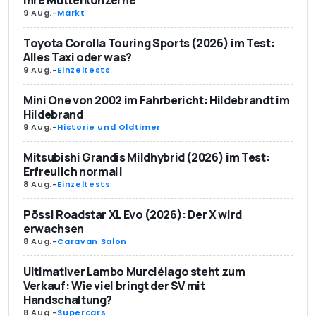
9 Aug.
-
Markt
Toyota Corolla Touring Sports (2026) im Test:
Alles Taxi oder was?
9 Aug.
-
Einzeltests
Mini One von 2002 im Fahrbericht: Hildebrandt im
Hildebrand
9 Aug.
-
Historie und Oldtimer
Mitsubishi Grandis Mildhybrid (2026) im Test:
Erfreulich normal!
8 Aug.
-
Einzeltests
Pössl Roadstar XL Evo (2026): Der X wird
erwachsen
8 Aug.
-
Caravan Salon
Ultimativer Lambo Murciélago steht zum
Verkauf: Wie viel bringt der SV mit
Handschaltung?
8 Aug.
-
Supercars