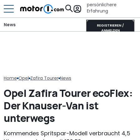
persönlichere
Erfahrung
News
REGISTRIEREN /
ANMELDEN
Fiat belebt Stellantis neu:
Hymer B-Klasse
Kanzler-Auto:
Auch Opel und Citroën
MasterLine (2026): Das
im Opel Kadet
können zulegen
Flaggschiff wird neu
Helmut Schmi
Home
Opel
Zafira Tourer
News
Opel Zafira Tourer ecoFlex:
Der Knauser-Van ist
unterwegs
Kommendes Spritspar-Modell verbraucht 4,5