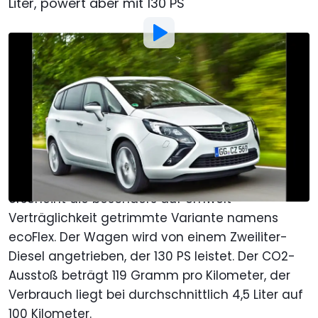
Liter, powert aber mit 130 PS
Von
:
Henry Dinger
22. Sep. 2011
um
13:58 Uhr
Als bevorzugte Quelle Motor1.com
auf Google hinzufügen
Zu Beginn des Jahres 2012 kommt der neue Opel
Zafira Tourer zu den Händlern. Kurz danach
erscheint die besonders auf Umwelt-
Verträglichkeit getrimmte Variante namens
ecoFlex. Der Wagen wird von einem Zweiliter-
Diesel angetrieben, der 130 PS leistet. Der CO2-
Ausstoß beträgt 119 Gramm pro Kilometer, der
Verbrauch liegt bei durchschnittlich 4,5 Liter auf
100 Kilometer.