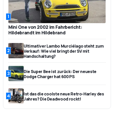
1
Mini One von 2002 im Fahrbericht:
Hildebrandt im Hildebrand
Ultimativer Lambo Murciélago steht zum
2
Verkauf: Wie viel bringt der SV mit
Handschaltung?
Die Super Bee ist zurück: Der neueste
3
Dodge Charger hat 600 PS
Ist das die coolste neue Retro-Harley des
4
Jahres? Die Deadwood rockt!