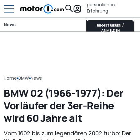
persönlichere
Erfahrung
News
REGISTRIEREN /
ANMELDEN
Heckantrieb und
scharfes Design: So
Adria Twin (2026): Kult-
Der nächste 
könnte der neue BMW 1er
Campervan komplett
Touring (2028)
aussehen
neu
wissen wir bis
Home
BMW
News
BMW 02 (1966-1977): Der
Vorläufer der 3er-Reihe
wird 60 Jahre alt
Vom 1602 bis zum legendären 2002 turbo: Der