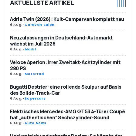
AKTUELLSTE ARTIKEL
Adria Twin (2026): Kult-Campervan komplett neu
6 Aug.
-
Caravan Salon
Neuzulassungen in Deutschland: Automarkt
wächst im Juli 2026
6 Aug.
-
Markt
Veloce Aperion: Irrer Zweitakt-Achtzylinder mit
280 PS
6 Aug.
-
Motorrad
Bugatti Destrier: eine rollende Skulpur auf Basis
des Bolide-Track-Car
6 Aug.
-
Supercars
Elektrisches Mercedes-AMG GT 53 4-Türer Coupé
hat „authentischen“ Sechszylinder-Sound
6 Aug.
-
Auto News
Heckantrieb und scharfes Design: So könnte der