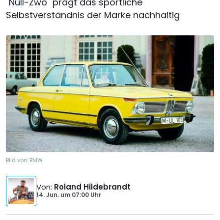
"Null-Zwo" prägt das sportliche
Selbstverständnis der Marke nachhaltig
Bild von:
BMW
Von
:
Roland Hildebrandt
14. Jun.
um
07:00 Uhr