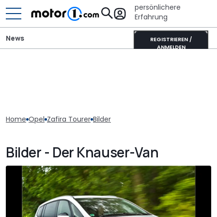
persönlichere
Erfahrung
News
REGISTRIEREN /
ANMELDEN
Home
Opel
Zafira Tourer
Bilder
Bilder - Der Knauser-Van