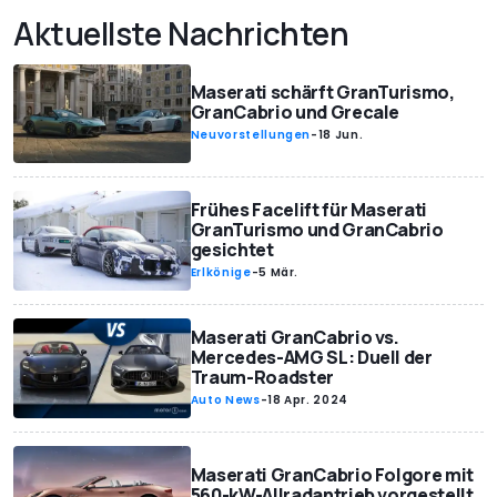
Aktuellste Nachrichten
Maserati schärft GranTurismo,
GranCabrio und Grecale
Neuvorstellungen
-
18 Jun.
Frühes Facelift für Maserati
GranTurismo und GranCabrio
gesichtet
Erlkönige
-
5 Mär.
Maserati GranCabrio vs.
Mercedes-AMG SL: Duell der
Traum-Roadster
Auto News
-
18 Apr. 2024
Maserati GranCabrio Folgore mit
560-kW-Allradantrieb vorgestellt