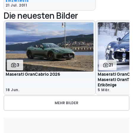
Einzeltests
21 Jul. 2011
Die neuesten Bilder
3
21
Maserati GranCabrio 2026
Maserati GranCab
Maserati GranTur
Erlkönige
18 Jun.
5 Mär.
MEHR BILDER