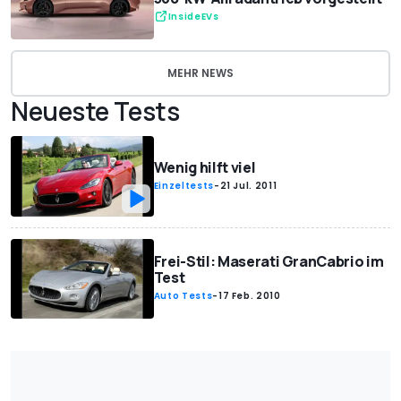
InsideEVs
MEHR NEWS
Neueste Tests
Wenig hilft viel
Einzeltests
-
21 Jul. 2011
Frei-Stil: Maserati GranCabrio im
Test
Auto Tests
-
17 Feb. 2010