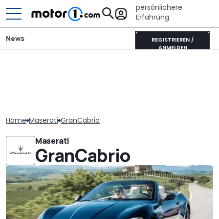
persönlichere
Erfahrung
News
REGISTRIEREN /
ANMELDEN
Home
Maserati
GranCabrio
Maserati
GranCabrio