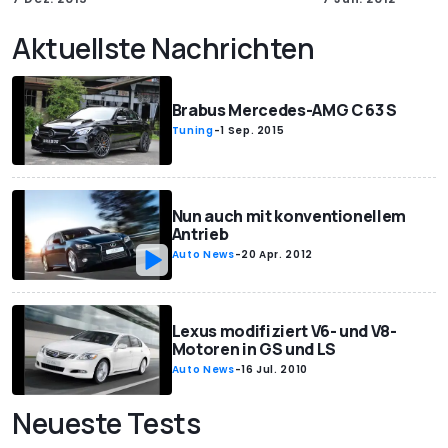
Aktuellste Nachrichten
Brabus Mercedes-AMG C 63 S
Tuning
-
1 Sep. 2015
Nun auch mit konventionellem
Antrieb
Auto News
-
20 Apr. 2012
Lexus modifiziert V6- und V8-
Motoren in GS und LS
Auto News
-
16 Jul. 2010
Neueste Tests