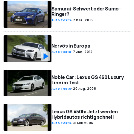
Samurai-Schwert oder Sumo-
Ringer?
Auto Tests
-
7 Dez. 2015
Nervös in Europa
Auto Tests
-
7 Jun. 2012
Noble Car: Lexus GS 460 Luxury
Line im Test
Auto Tests
-
20 Aug. 2008
Lexus GS 450h: Jetzt werden
Hybridautos richtig schnell
Auto Tests
-
31 Mai 2006