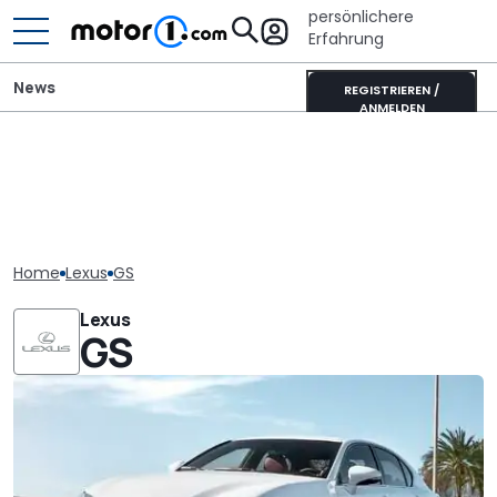
persönlichere
Erfahrung
News
REGISTRIEREN /
ANMELDEN
Home
Lexus
GS
Lexus
GS