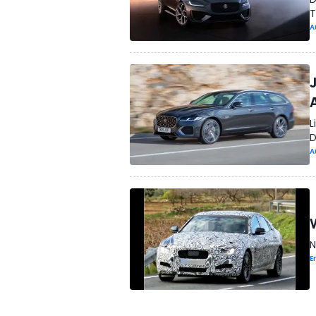
T
A
L
D
A
N
E