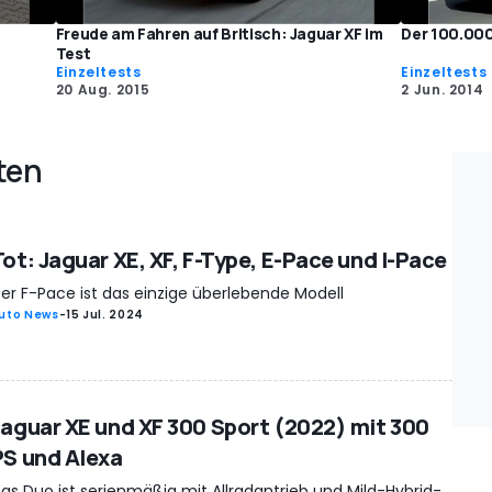
Freude am Fahren auf Britisch: Jaguar XF im
Der 100.000
Test
Einzeltests
Einzeltests
20 Aug. 2015
2 Jun. 2014
ten
Tot: Jaguar XE, XF, F-Type, E-Pace und I-Pace
er F-Pace ist das einzige überlebende Modell
uto News
-
15 Jul. 2024
Jaguar XE und XF 300 Sport (2022) mit 300
PS und Alexa
as Duo ist serienmäßig mit Allradantrieb und Mild-Hybrid-