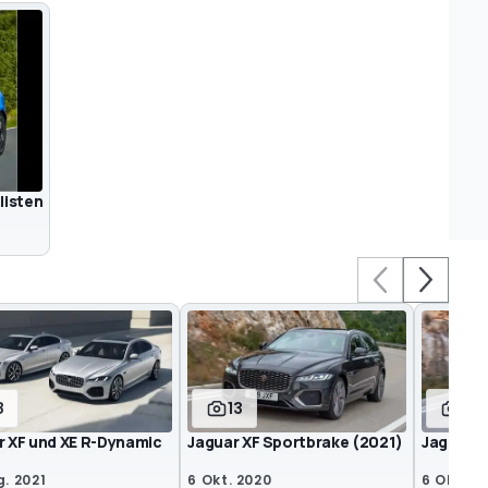
listen
8
13
24
r XF und XE R-Dynamic
Jaguar XF Sportbrake (2021)
Jaguar X
. 2021
6 Okt. 2020
6 Okt. 2