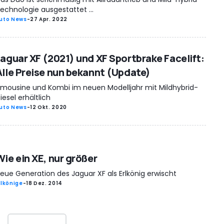
echnologie ausgestattet ...
uto News
-
27 Apr. 2022
Jaguar XF (2021) und XF Sportbrake Facelift:
Alle Preise nun bekannt (Update)
imousine und Kombi im neuen Modelljahr mit Mildhybrid-
iesel erhältlich
uto News
-
12 Okt. 2020
Wie ein XE, nur größer
eue Generation des Jaguar XF als Erlkönig erwischt
rlkönige
-
18 Dez. 2014