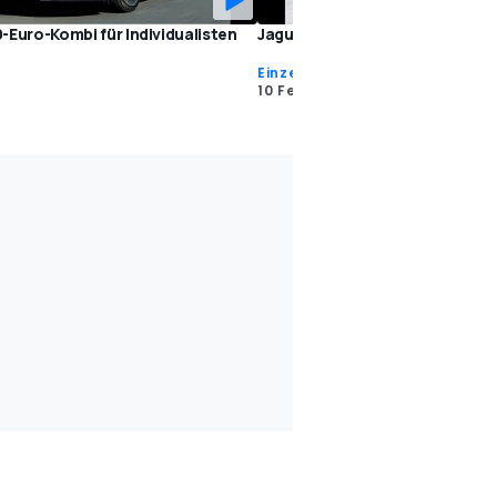
-Euro-Kombi für Individualisten
Jaguar XF und XJ mit Allradantri
Einzeltests
10 Feb. 2013