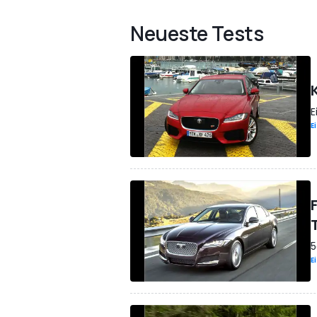
Neueste Tests
E
E
5
E