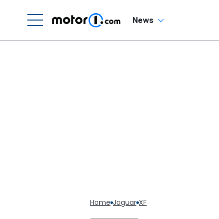
News
Home
Jaguar
XF