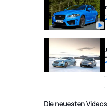
J
E
A
E
Die neuesten Videos