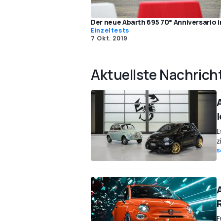
Der neue Abarth 695 70° Anniversario 
Einzeltests
7 Okt. 2019
Aktuellste Nachrich
E
z
S
F