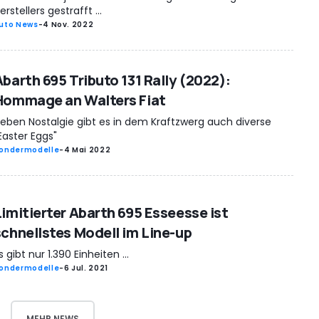
erstellers gestrafft ...
uto News
-
4 Nov. 2022
Abarth 695 Tributo 131 Rally (2022):
Hommage an Walters Fiat
eben Nostalgie gibt es in dem Kraftzwerg auch diverse
Easter Eggs"
ondermodelle
-
4 Mai 2022
Limitierter Abarth 695 Esseesse ist
schnellstes Modell im Line-up
s gibt nur 1.390 Einheiten ...
ondermodelle
-
6 Jul. 2021
MEHR NEWS