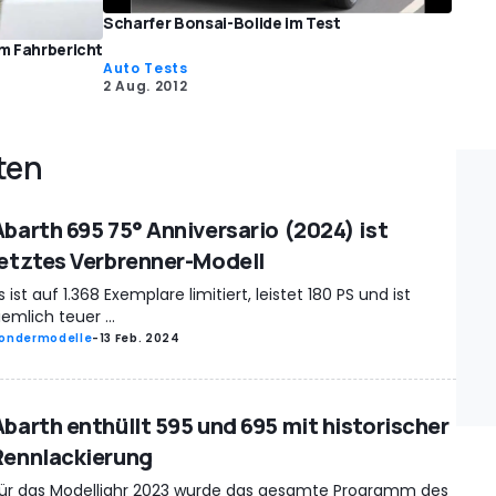
Scharfer Bonsai-Bolide im Test
im Fahrbericht
Auto Tests
2 Aug. 2012
ten
Abarth 695 75° Anniversario (2024) ist
letztes Verbrenner-Modell
s ist auf 1.368 Exemplare limitiert, leistet 180 PS und ist
iemlich teuer ...
ondermodelle
-
13 Feb. 2024
Abarth enthüllt 595 und 695 mit historischer
Rennlackierung
ür das Modelljahr 2023 wurde das gesamte Programm des