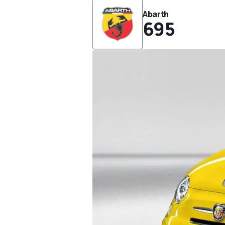
Abarth
695