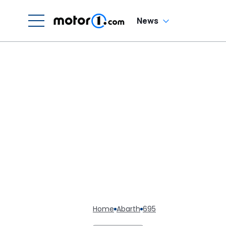
News
Home
Abarth
695