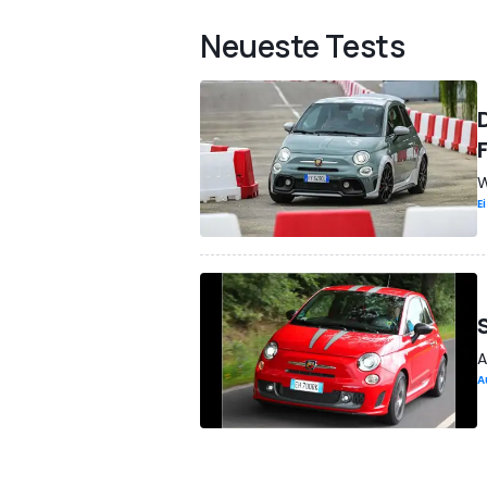
Neueste Tests
W
E
A
A