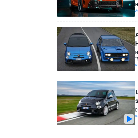
H
A
N
"
S
E
S