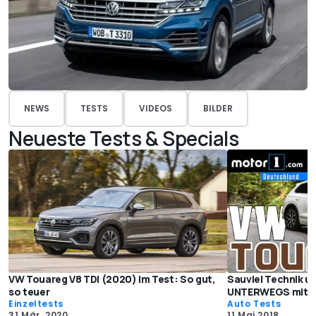
NEWS
TESTS
VIDEOS
BILDER
Neueste Tests & Specials
VW Touareg V8 TDI (2020) im Test: So gut,
Sauviel Technik u
so teuer
UNTERWEGS mit D
Einzeltests
Auto Tests
31 Mär. 2020
11 Mai 2018