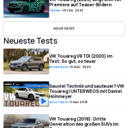
Premiere auf Teaser-Bildern
Teaser
-
15 Feb. 2023
MEHR NEWS
Neueste Tests
VW Touareg V8 TDI (2020) im
Test: So gut, so teuer
Einzeltests
-
31 Mär. 2020
Sauviel Technik und sauteuer? VW
Touareg | UNTERWEGS mit Daniel
Hohmeyer
Auto Tests
-
11 Mai 2018
VW Touareg (2018): Dritte
Generation des großen SUVs im