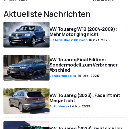
Aktuellste Nachrichten
VW Touareg W12 (2004-2009):
Mehr Motor ging nicht
Historie Und Oldtimer
-
16 Okt. 2025
VW Touareg Final Edition:
Sondermodell zum Verbrenner-
Abschied
Sondermodelle
-
16 Okt. 2025
VW Touareg (2023): Facelift mit
Mega-Licht
Auto News
-
24 Mai 2023
VW Touareg (2023) zeigt sich vor