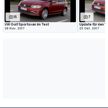
15
7
VW Golf Sportsvan im Test
Update für den V
28 Nov. 2017
23 Okt. 2017