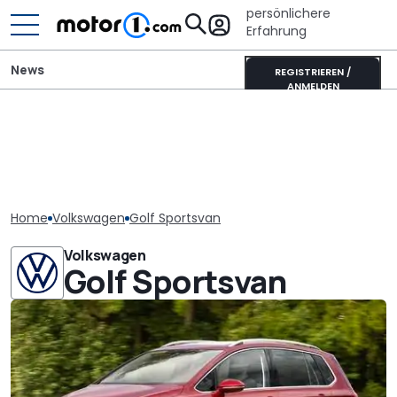
persönlichere
Erfahrung
News
REGISTRIEREN /
ANMELDEN
Home
Volkswagen
Golf Sportsvan
Volkswagen
Golf Sportsvan