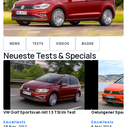
NEWS
TESTS
VIDEOS
BILDER
Neueste Tests & Specials
VW Golf Sportsvan mit 1.5 TSI im Test
Gelungener Spag
Einzeltests
Einzeltests
28 Nov. 2017
6 Mai 2014