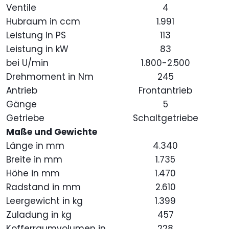
Ventile
4
Hubraum in ccm
1.991
Leistung in PS
113
Leistung in kW
83
bei U/min
1.800-2.500
Drehmoment in Nm
245
Antrieb
Frontantrieb
Gänge
5
Getriebe
Schaltgetriebe
Maße und Gewichte
Länge in mm
4.340
Breite in mm
1.735
Höhe in mm
1.470
Radstand in mm
2.610
Leergewicht in kg
1.399
Zuladung in kg
457
Kofferraumvolumen in
228