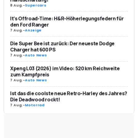
8 Aug.
-
Supercars
It’s Offroad-Time: H&R-Höherlegungsfedern für
den Ford Ranger
7 Aug.
-
Anzeige
Die Super Bee ist zurück: Der neueste Dodge
Charger hat 600 PS
7 Aug.
-
Auto News
Xpeng L03 (2026) im Video: 520 km Reichweite
zum Kampfpreis
7 Aug.
-
Auto News
Ist das die coolste neue Retro-Harley des Jahres?
Die Deadwood rockt!
7 Aug.
-
Motorrad