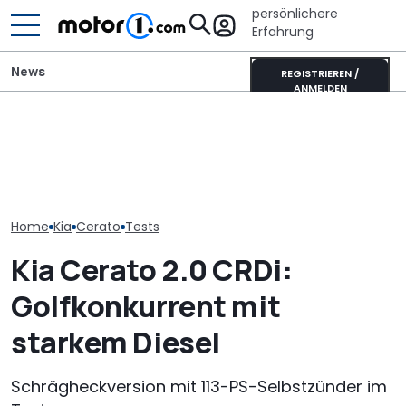
persönlichere
Erfahrung
News
REGISTRIEREN /
ANMELDEN
Kia EV4 Air (2026) im Test:
Mitsubishi Grandis
Kia bringt 202
Der neue König der
Mildhybrid (2026) im Test:
neue Modelle. 
Kompakten?
Erfreulich normal!
sie alle
Home
Kia
Cerato
Tests
Kia Cerato 2.0 CRDi:
Golfkonkurrent mit
starkem Diesel
Schrägheckversion mit 113-PS-Selbstzünder im