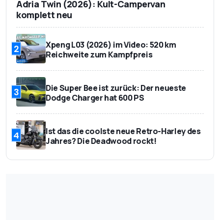
Adria Twin (2026): Kult-Campervan
komplett neu
Xpeng L03 (2026) im Video: 520 km
2
Reichweite zum Kampfpreis
Die Super Bee ist zurück: Der neueste
3
Dodge Charger hat 600 PS
Ist das die coolste neue Retro-Harley des
4
Jahres? Die Deadwood rockt!