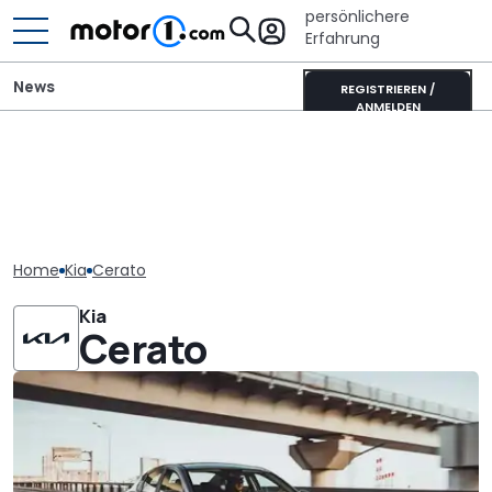
persönlichere
Erfahrung
News
REGISTRIEREN /
ANMELDEN
Home
Kia
Cerato
Kia
Cerato