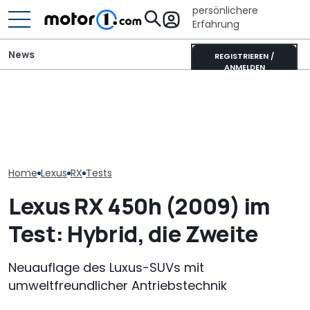
persönlichere
Erfahrung
News
REGISTRIEREN /
ANMELDEN
Autobauer müssen
langsamer machen,
Toyota Corolla Touring
Der Lexus LFA 
bevor die Zuverlässigkeit
Sports (2026) im Test:
zurück, aber 
noch weiter sinkt
Alles Taxi oder was?
Motor
Home
Lexus
RX
Tests
Lexus RX 450h (2009) im
Test: Hybrid, die Zweite
Neuauflage des Luxus-SUVs mit
umweltfreundlicher Antriebstechnik