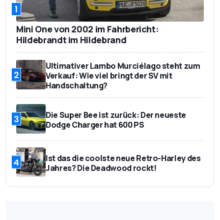
1
Mini One von 2002 im Fahrbericht:
Hildebrandt im Hildebrand
Ultimativer Lambo Murciélago steht zum
2
Verkauf: Wie viel bringt der SV mit
Handschaltung?
Die Super Bee ist zurück: Der neueste
3
Dodge Charger hat 600 PS
Ist das die coolste neue Retro-Harley des
4
Jahres? Die Deadwood rockt!