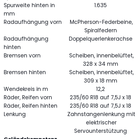
Spurweite hinten in
1.635
mm
Radaufhängung vorn
McPherson-Federbeine,
Spiralfedern
Radaufhängung
Doppelquerlenkerachse
hinten
Bremsen vorn
Scheiben, innenbelüftet,
328 x 34 mm
Bremsen hinten
Scheiben, innenbelüftet,
309 x 18 mm
Wendekreis in m
12,2
Räder, Reifen vorn
235/60 R18 auf 7,5J x 18
Räder, Reifen hinten
235/60 R18 auf 7,5J x 18
Lenkung
Zahnstangenlenkung mit
elektrischer
Servounterstützung