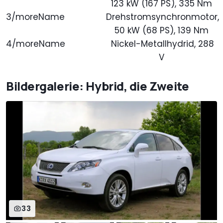
123 kW (167 PS), 335 Nm
3/moreName
Drehstromsynchronmotor,
50 kW (68 PS), 139 Nm
4/moreName
Nickel-Metallhydrid, 288
V
Bildergalerie: Hybrid, die Zweite
33