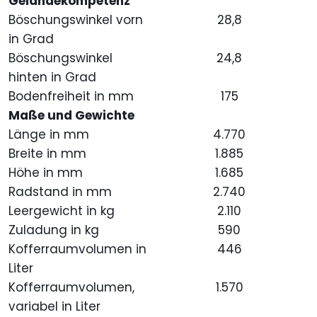
Geländekompetenz
Böschungswinkel vorn
28,8
in Grad
Böschungswinkel
24,8
hinten in Grad
Bodenfreiheit in mm
175
Maße und Gewichte
Länge in mm
4.770
Breite in mm
1.885
Höhe in mm
1.685
Radstand in mm
2.740
Leergewicht in kg
2.110
Zuladung in kg
590
Kofferraumvolumen in
446
Liter
Kofferraumvolumen,
1.570
variabel in Liter