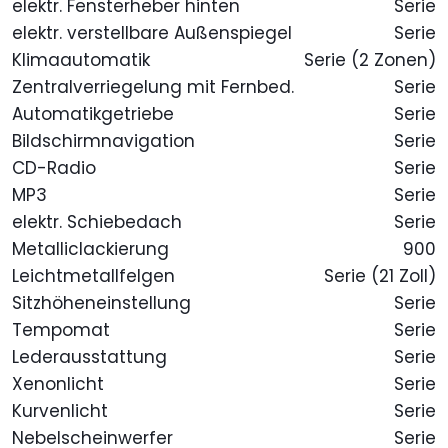
elektr. Fensterheber hinten
Serie
elektr. verstellbare Außenspiegel
Serie
Klimaautomatik
Serie (2 Zonen)
Zentralverriegelung mit Fernbed.
Serie
Automatikgetriebe
Serie
Bildschirmnavigation
Serie
CD-Radio
Serie
MP3
Serie
elektr. Schiebedach
Serie
Metalliclackierung
900
Leichtmetallfelgen
Serie (21 Zoll)
Sitzhöheneinstellung
Serie
Tempomat
Serie
Lederausstattung
Serie
Xenonlicht
Serie
Kurvenlicht
Serie
Nebelscheinwerfer
Serie