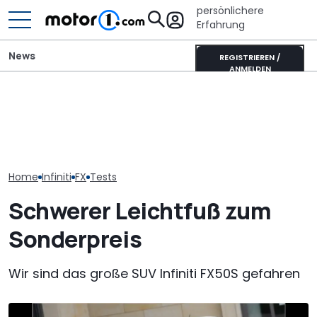
persönlichere
Erfahrung
News
REGISTRIEREN /
ANMELDEN
Der neue Nissan Skyline
Dieser Camper hat einen
kommt früher als
eigenen Schlafplatz für
Infiniti Q30 (2
gedacht
große Hunde
Kennen Sie de
Home
Infiniti
FX
Tests
Schwerer Leichtfuß zum
Sonderpreis
Wir sind das große SUV Infiniti FX50S gefahren