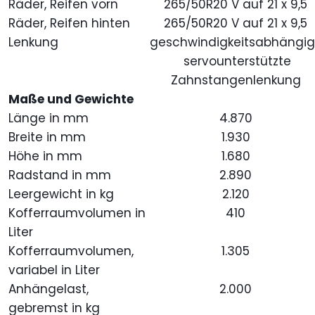
Räder, Reifen vorn
265/50R20 V auf 21 x 9,5
Räder, Reifen hinten
265/50R20 V auf 21 x 9,5
Lenkung
geschwindigkeitsabhängig
servounterstützte
Zahnstangenlenkung
Maße und Gewichte
Länge in mm
4.870
Breite in mm
1.930
Höhe in mm
1.680
Radstand in mm
2.890
Leergewicht in kg
2.120
Kofferraumvolumen in
410
Liter
Kofferraumvolumen,
1.305
variabel in Liter
Anhängelast,
2.000
gebremst in kg