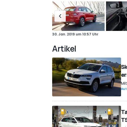
30. Jan. 2019
um
10:57 Uhr
Artikel
Sk
er
Mi
Aut
Ta
TS