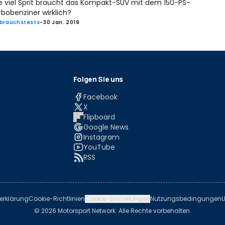
e viel Sprit braucht das Kompakt-SUV mit dem 150-PS-
rbobenziner wirklich?
brauchstests
-
30 Jan. 2019
Folgen Sie uns
Facebook
X
Flipboard
Google News
Instagram
YouTube
RSS
erklärung
Cookie-Richtlinien
Cookie-Einstellungen
Nutzungsbedingungen
U
© 2026 Motorsport Network. Alle Rechte vorbehalten.