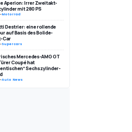
e Aperion: Irrer Zweitakt-
ylinder mit 280 PS
-
Motorrad
ti Destrier: eine rollende
ur auf Basis des Bolide-
k-Car
-
Supercars
trisches Mercedes-AMG GT
Türer Coupé hat
entischen“ Sechszylinder-
d
-
Auto News