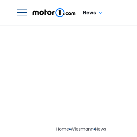
Sechszylinder-
Sound
News
Home
Wiesmann
News