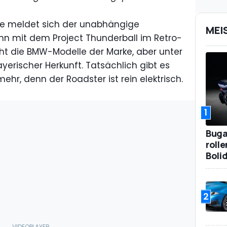
se meldet sich der unabhängige
MEI
n mit dem Project Thunderball im Retro-
icht die BMW-Modelle der Marke, aber unter
yerischer Herkunft. Tatsächlich gibt es
hr, denn der Roadster ist rein elektrisch.
1
Bugat
roll
Boli
2