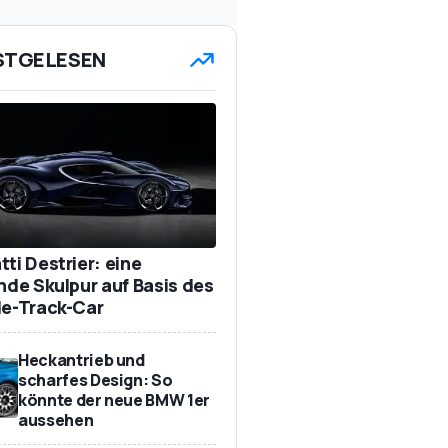
STGELESEN
ti Destrier: eine
ende Skulpur auf Basis des
de-Track-Car
Heckantrieb und
scharfes Design: So
könnte der neue BMW 1er
aussehen