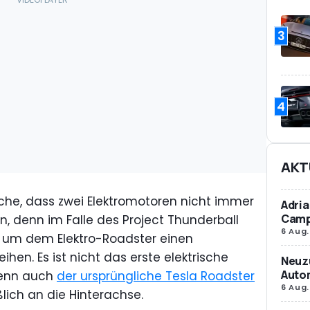
3
4
AKT
ache, dass zwei Elektromotoren nicht immer
Adria
Camp
, denn im Falle des Project Thunderball
6 Aug.
, um dem Elektro-Roadster einen
ihen. Es ist nicht das erste elektrische
Neuz
Autom
 denn auch
der ursprüngliche Tesla Roadster
6 Aug.
ßlich an die Hinterachse.