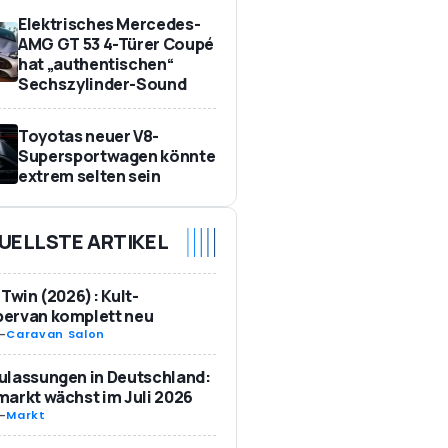
Elektrisches Mercedes-
AMG GT 53 4-Türer Coupé
hat „authentischen“
Sechszylinder-Sound
Toyotas neuer V8-
Supersportwagen könnte
extrem selten sein
UELLSTE ARTIKEL
 Twin (2026): Kult-
ervan komplett neu
-
Caravan Salon
ulassungen in Deutschland:
arkt wächst im Juli 2026
-
Markt