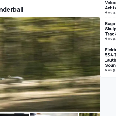
Veloc
Achtz
nderball
6 Aug.
Bugat
Skulp
Trac
6 Aug.
Elek
53 4-
„auth
Soun
6 Aug.