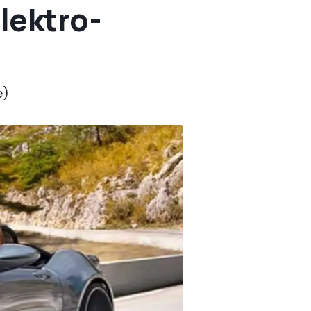
lektro-
e)