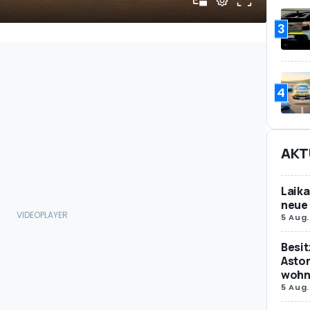
3
4
AKT
Laika
neue 
5 Aug.
Besit
Aston
wohne
5 Aug.