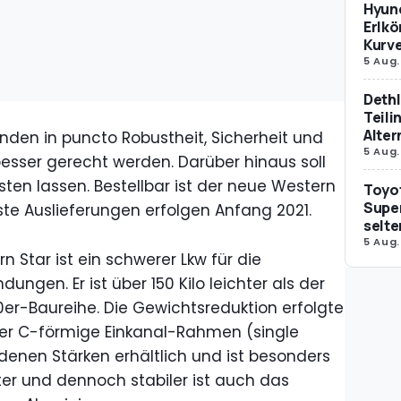
Hyund
Erlkö
Kurv
5 Aug.
Dethl
Teili
Alter
unden in puncto Robustheit, Sicherheit und
5 Aug.
sser gerecht werden. Darüber hinaus soll
sten lassen. Bestellbar ist der neue Western
Toyot
Supe
ste Auslieferungen erfolgen Anfang 2021.
selte
5 Aug.
 Star ist ein schwerer Lkw für die
gen. Er ist über 150 Kilo leichter als der
0er-Baureihe. Die Gewichtsreduktion erfolgte
er C-förmige Einkanal-Rahmen (single
denen Stärken erhältlich und ist besonders
hter und dennoch stabiler ist auch das