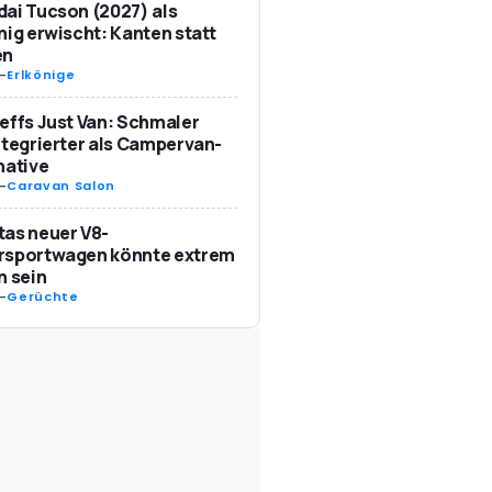
ai Tucson (2027) als
nig erwischt: Kanten statt
en
-
Erlkönige
effs Just Van: Schmaler
ntegrierter als Campervan-
native
-
Caravan Salon
as neuer V8-
rsportwagen könnte extrem
n sein
-
Gerüchte