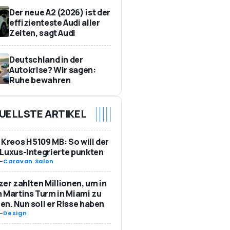
Der neue A2 (2026) ist der
effizienteste Audi aller
Zeiten, sagt Audi
Deutschland in der
Autokrise? Wir sagen:
Ruhe bewahren
UELLSTE ARTIKEL
 Kreos H 5109 MB: So will der
Luxus-Integrierte punkten
-
Caravan Salon
zer zahlten Millionen, um in
 Martins Turm in Miami zu
n. Nun soll er Risse haben
-
Design