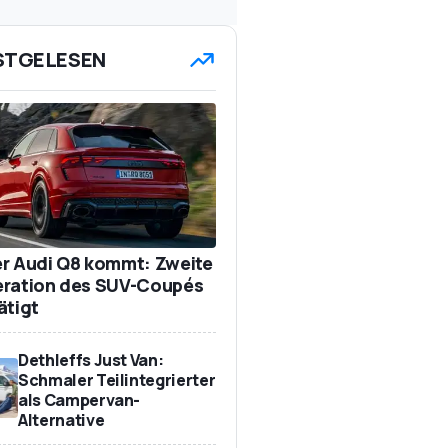
STGELESEN
r Audi Q8 kommt: Zweite
ration des SUV-Coupés
ätigt
Dethleffs Just Van:
Schmaler Teilintegrierter
als Campervan-
Alternative