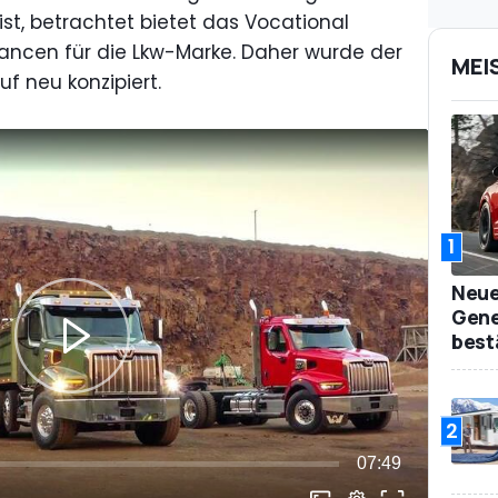
st, betrachtet bietet das Vocational
cen für die Lkw-Marke. Daher wurde der
MEI
f neu konzipiert.
1
Neue
Gene
best
2