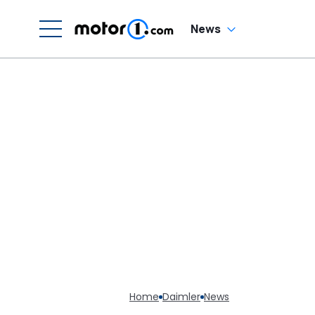
News
Home
Daimler
News