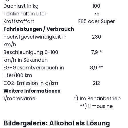
Dachlast in kg
100
Tankinhalt in Liter
75
Kraftstoffart
E85 oder Super
Fahrleistungen / Verbrauch
Höchstgeschwindigkeit in
230
km/h
Beschleunigung 0-100
7,9 *
km/h in Sekunden
EG-Gesamtverbrauch in
8,9 **
Liter/100 km
CO2-Emission in g/km
212
Weitere Informationen
1/moreName
*) im Benzinbetrieb
**) Limousine
Bildergalerie: Alkohol als Lösung