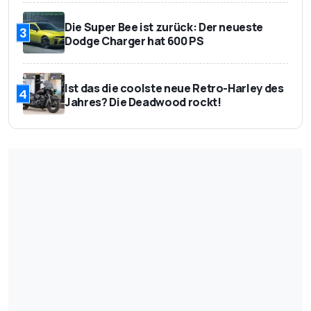
Die Super Bee ist zurück: Der neueste
3
Dodge Charger hat 600 PS
Ist das die coolste neue Retro-Harley des
4
Jahres? Die Deadwood rockt!