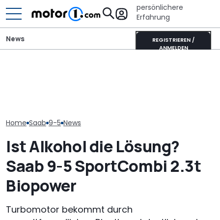
persönlichere
Erfahrung
News
REGISTRIEREN /
ANMELDEN
Die Super Bee ist zurück:
Mitsubishi Grandis
Xpeng L03 (20
Der neueste Dodge
Mildhybrid (2026) im Test:
Video: 520 km
Charger hat 600 PS
Erfreulich normal!
zum Kampfpre
Home
Saab
9-5
News
Ist Alkohol die Lösung?
Saab 9-5 SportCombi 2.3t
Biopower
Turbomotor bekommt durch