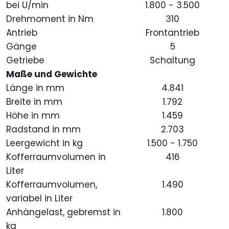
bei U/min
1.800 - 3.500
Drehmoment in Nm
310
Antrieb
Frontantrieb
Gänge
5
Getriebe
Schaltung
Maße und Gewichte
Länge in mm
4.841
Breite in mm
1.792
Höhe in mm
1.459
Radstand in mm
2.703
Leergewicht in kg
1.500 - 1.750
Kofferraumvolumen in
416
Liter
Kofferraumvolumen,
1.490
variabel in Liter
Anhängelast, gebremst in
1.800
kg