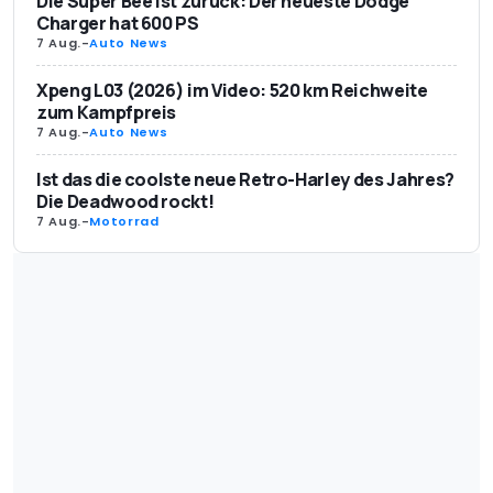
Die Super Bee ist zurück: Der neueste Dodge
Charger hat 600 PS
7 Aug.
-
Auto News
Xpeng L03 (2026) im Video: 520 km Reichweite
zum Kampfpreis
7 Aug.
-
Auto News
Ist das die coolste neue Retro-Harley des Jahres?
Die Deadwood rockt!
7 Aug.
-
Motorrad