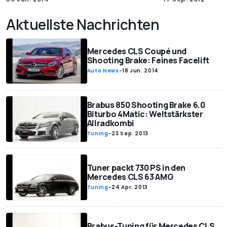
Aktuellste Nachrichten
Mercedes CLS Coupé und
Shooting Brake: Feines Facelift
Auto News
-
18 Jun. 2014
Brabus 850 Shooting Brake 6.0
Biturbo 4Matic: Weltstärkster
Allradkombi
Tuning
-
23 Sep. 2013
Tuner packt 730 PS in den
Mercedes CLS 63 AMG
Tuning
-
24 Apr. 2013
Brabus-Tuning für Mercedes CLS