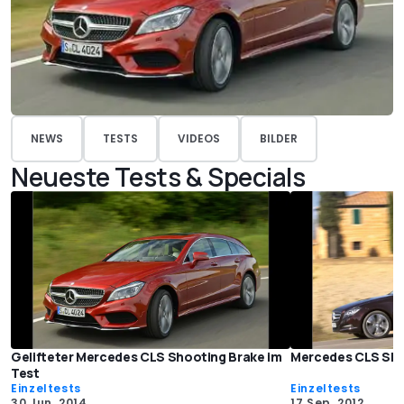
NEWS
TESTS
VIDEOS
BILDER
Neueste Tests & Specials
Gelifteter Mercedes CLS Shooting Brake im
Mercedes CLS Sho
Test
Einzeltests
Einzeltests
30 Jun. 2014
17 Sep. 2012