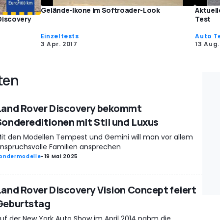
Gelände-Ikone im Softroader-Look
Aktuell
Test
Discovery
Einzeltests
Auto T
3 Apr. 2017
13 Aug.
ten
Land Rover Discovery bekommt
Sondereditionen mit Stil und Luxus
it den Modellen Tempest und Gemini will man vor allem
nspruchsvolle Familien ansprechen
ondermodelle
-
19 Mai 2025
Land Rover Discovery Vision Concept feiert
Geburtstag
uf der New York Auto Show im April 2014 nahm die