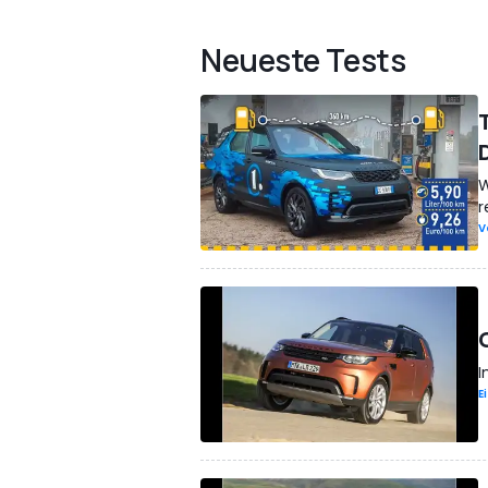
Neueste Tests
W
r
V
I
E