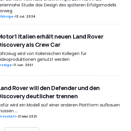
eriennahe Studie das Design des späteren Erfolgsmodells
orweg
rlkönige
-
13 Jul. 2024
Motor1 Italien erhält neuen Land Rover
Discovery als Crew Car
ahrzeug wird von italienischen Kollegen für
ideoproduktionen genutzt werden
nzeige
-
11 Jun. 2021
Land Rover will den Defender und den
Discovery deutlicher trennen
afür wird ein Modell auf einer anderen Plattform aufbauen
üssen ...
irtschaft
-
31 Mai 2021