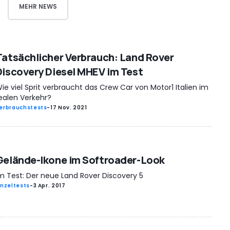
MEHR NEWS
Tatsächlicher Verbrauch: Land Rover
Discovery Diesel MHEV im Test
ie viel Sprit verbraucht das Crew Car von Motor1 Italien im
ealen Verkehr?
erbrauchstests
-
17 Nov. 2021
Gelände-Ikone im Softroader-Look
m Test: Der neue Land Rover Discovery 5
inzeltests
-
3 Apr. 2017