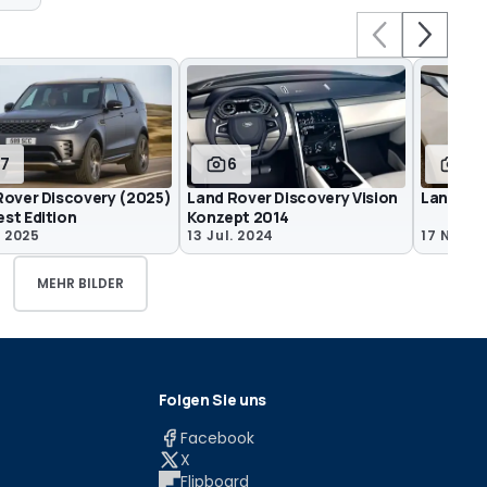
17
6
31
Rover Discovery (2025)
Land Rover Discovery Vision
Land Rov
st Edition
Konzept 2014
i 2025
13 Jul. 2024
17 Nov. 2
MEHR BILDER
Folgen Sie uns
Facebook
X
Flipboard