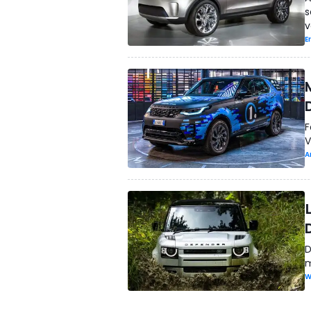
s
v
E
F
V
A
D
m
W