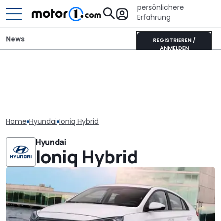
persönlichere
Erfahrung
News
REGISTRIEREN /
ANMELDEN
Home
Hyundai
Ioniq Hybrid
Hyundai
Ioniq Hybrid