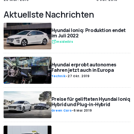
Aktuellste Nachrichten
Hyundai Ioniq: Produktion endet
im Juli 2022
InsideEVs
Hyundai erprobt autonomes
Fahren jetzt auch in Europa
Technik
-
27 Okt. 2019
Preise für gelifteten Hyundai Ioniq
Hybrid und Plug-in-Hybrid
Green Cars
-
6 Mai 2019