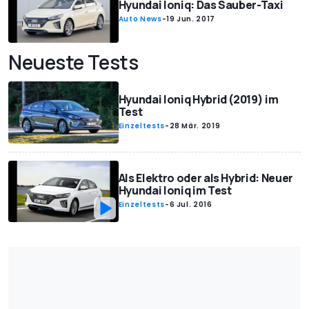
Hyundai Ioniq: Das Sauber-Taxi
Auto News
-
19 Jun. 2017
Neueste Tests
Hyundai Ioniq Hybrid (2019) im
Test
Einzeltests
-
28 Mär. 2019
Als Elektro oder als Hybrid: Neuer
Hyundai Ioniq im Test
Einzeltests
-
6 Jul. 2016