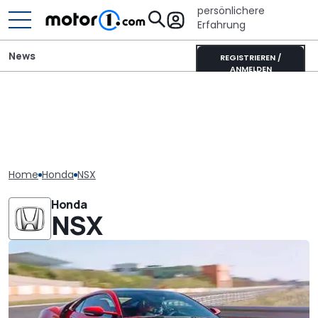
persönlichere
Erfahrung
News
REGISTRIEREN /
ANMELDEN
Home
Honda
NSX
Honda
NSX