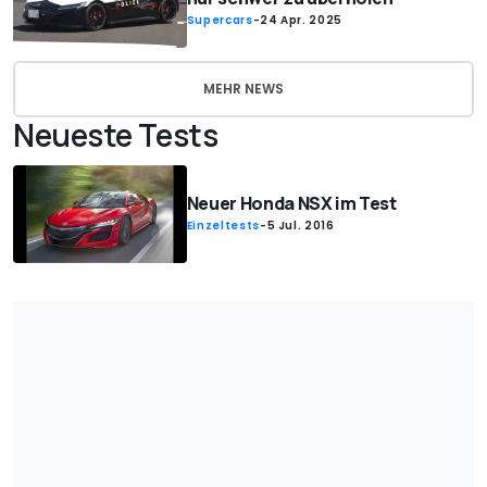
Supercars
-
24 Apr. 2025
MEHR NEWS
Neueste Tests
Neuer Honda NSX im Test
Einzeltests
-
5 Jul. 2016