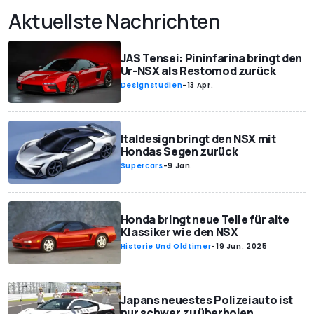
Aktuellste Nachrichten
JAS Tensei: Pininfarina bringt den
Ur-NSX als Restomod zurück
Designstudien
-
13 Apr.
Italdesign bringt den NSX mit
Hondas Segen zurück
Supercars
-
9 Jan.
Honda bringt neue Teile für alte
Klassiker wie den NSX
Historie Und Oldtimer
-
19 Jun. 2025
Japans neuestes Polizeiauto ist
nur schwer zu überholen