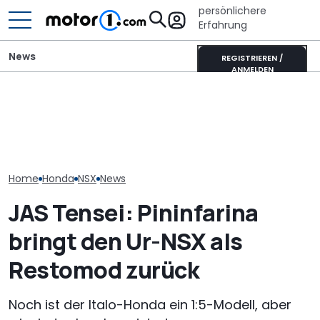
persönlichere
Erfahrung
News
REGISTRIEREN /
ANMELDEN
„Nur über meine Leiche“:
Audi-Designchef hatte
Kia PV5 Passenger (2026)
Das neue SUV-
nicht verhandelbare
im Test: VW ID. Buzz im
von Genesis 
Forderung für den
Visier
diesen Monat 
Nuvolari
Home
Honda
NSX
News
JAS Tensei: Pininfarina
bringt den Ur-NSX als
Restomod zurück
Noch ist der Italo-Honda ein 1:5-Modell, aber