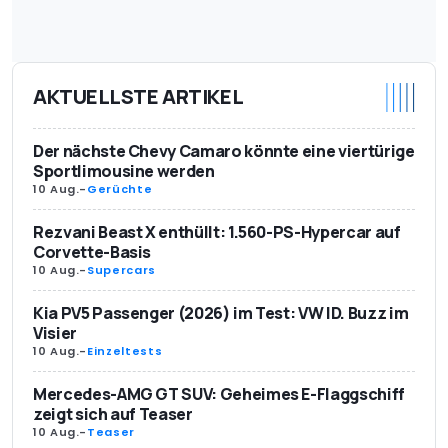
AKTUELLSTE ARTIKEL
Der nächste Chevy Camaro könnte eine viertürige
Sportlimousine werden
10 Aug.
-
Gerüchte
Rezvani Beast X enthüllt: 1.560-PS-Hypercar auf
Corvette-Basis
10 Aug.
-
Supercars
Kia PV5 Passenger (2026) im Test: VW ID. Buzz im
Visier
10 Aug.
-
Einzeltests
Mercedes-AMG GT SUV: Geheimes E-Flaggschiff
zeigt sich auf Teaser
10 Aug.
-
Teaser