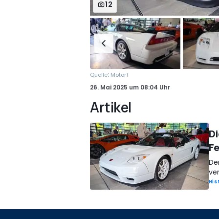
12
:
Quelle
Motor1
26. Mai 2025
um
08:04 Uhr
Artikel
Di
Fe
De
ver
His