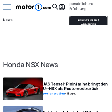
persönlichere
Erfahrung
News
REGISTRIEREN /
ANMELDEN
Honda NSX News
JAS Tensei: Pininfarina bringt den
Ur-NSX als Restomod zurück
Designstudien
-
13 Apr.