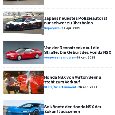
Japans neuestes Polizeiauto ist
nur schwer zu überholen
Supercars
-
24 Apr. 2025
Von der Rennstrecke auf die
Straße: Die Geburt des Honda NSX
Vergessene Studien
-
19 Apr. 2025
Honda NSX von Ayrton Senna
steht zum Verkauf
Stars/Entertainment
-
26 Apr. 2024
So könnte der Honda NSX der
Zukunft aussehen