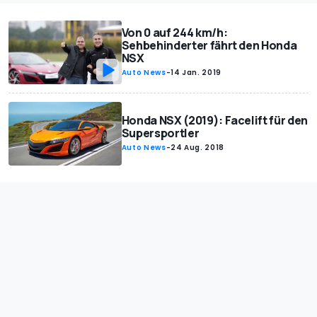
Von 0 auf 244 km/h:
Sehbehinderter fährt den Honda
NSX
Auto News
-
14 Jan. 2019
Honda NSX (2019): Facelift für den
Supersportler
Auto News
-
24 Aug. 2018