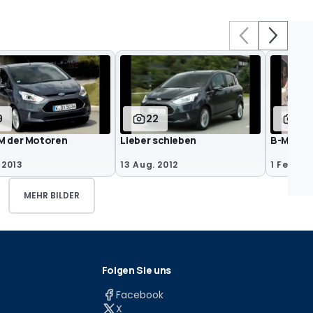
9
22
8
M der Motoren
Lieber schieben
B-Max st
 2013
13 Aug. 2012
1 Feb. 20
MEHR BILDER
Folgen Sie uns
Facebook
X