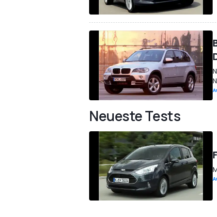
N
N
A
Neueste Tests
M
A