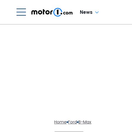
News
Home
Ford
B-Max