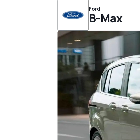
Ford
B-Max