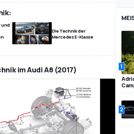
ik:
MEI
 und
Die Technik der
en
Mercedes E-Klasse
1
chnik im Audi A8 (2017)
Adri
Camp
2