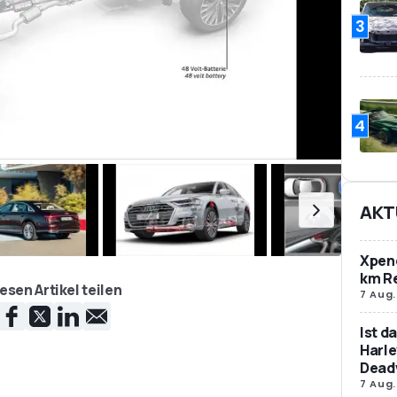
3
4
AKT
Xpeng
km R
esen Artikel teilen
7 Aug.
Ist d
Harle
Dead
7 Aug.