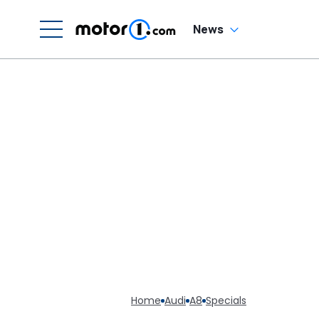
Forderung für den
Nuvolari
News
Home
Audi
A8
Specials