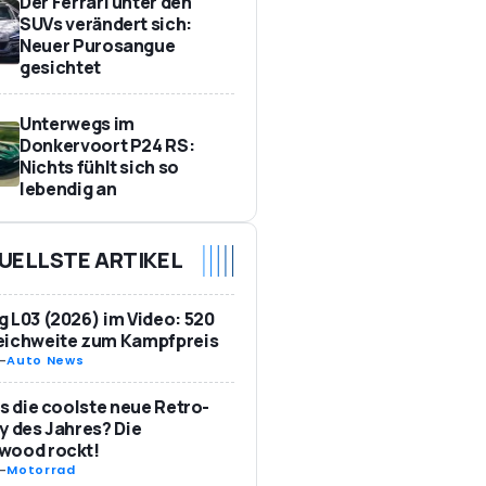
Der Ferrari unter den
SUVs verändert sich:
Neuer Purosangue
gesichtet
Unterwegs im
Donkervoort P24 RS:
Nichts fühlt sich so
lebendig an
UELLSTE ARTIKEL
 L03 (2026) im Video: 520
eichweite zum Kampfpreis
-
Auto News
as die coolste neue Retro-
y des Jahres? Die
wood rockt!
-
Motorrad