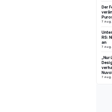
Der F
verän
Puro
7 Aug.
Unte
RS: N
an
7 Aug.
„Nur 
Desig
verha
Nuvol
7 Aug.