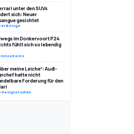
errari unter den SUVs
dert sich: Neuer
sangue gesichtet
-
Erlkönige
rwegs im Donkervoort P24
ichts fühlt sich so lebendig
-
Einzeltests
über meine Leiche“: Audi-
nchef hatte nicht
ndelbare Forderung für den
ari
-
Designstudien