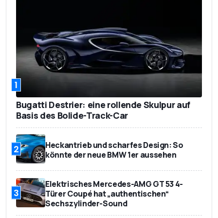
EG-Verbrauch
6,3
innerorts in Liter/100
km
EG-Verbrauch
5,1
außerorts in Liter/100
km
1
CO2-Emission in g/km
145
Bugatti Destrier: eine rollende Skulpur auf
Basis des Bolide-Track-Car
Schadstoffklasse
Euro 6
Heckantrieb und scharfes Design: So
2
könnte der neue BMW 1er aussehen
Elektrisches Mercedes-AMG GT 53 4-
3
Türer Coupé hat „authentischen“
Sechszylinder-Sound