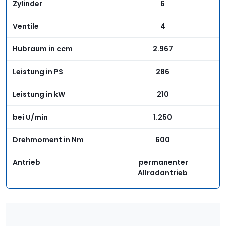
Zylinder
6
Funktion, Spurführungsfunktion,
Effizienzassistent etc.)
Ventile
4
kamerabasierte Verkehrszeichenerkennung
Serie
Hubraum in ccm
2.967
Assistenzpaket Stadt (Kreuzungsassistent,
1.400
Leistung in PS
286
Totwinkelwarner, Ausstiegswarnung,
Querverkehrsassistent hinten,
Leistung in kW
210
Antikollisionssystem, Parkpiepser vorn und
hinten)
bei U/min
1.250
Dynamik-Allradlenkung (verbesserte
Serie
Wendigkeit und Agilität bis 60 km/h, ab 60
Drehmoment in Nm
600
km/h verbesserte Stabilität)
Antrieb
permanenter
Allradantrieb
Gänge
8
Getriebe
Automatik