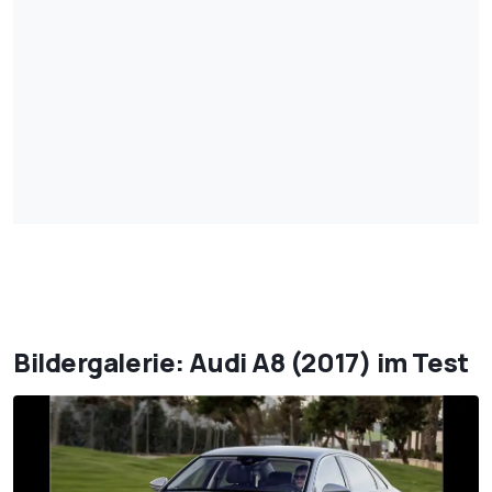
Fahrwerk
Radaufhängung vorn
Adaptive Air Suspension
(Luftfederung mit
adaptivem Dämpfern)
Radaufhängung hinten
wie vorn
Räder, Reifen vorn
17-Zoll-Aluräder mit Reifen
235/60 R17
Räder, Reifen hinten
wie vorne
Maße und Gewichte
Bildergalerie: Audi A8 (2017) im Test
Länge in mm
5.172
Breite in mm
1.945