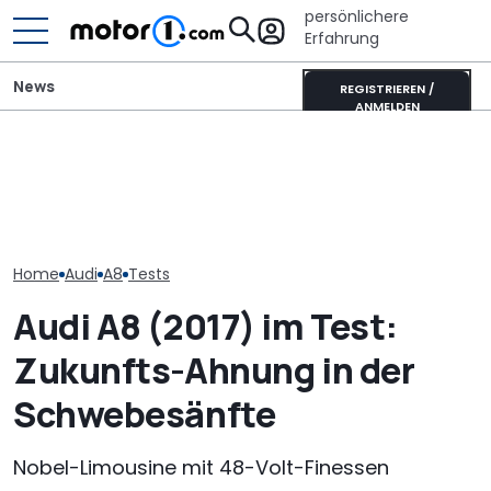
persönlichere
Erfahrung
News
REGISTRIEREN /
ANMELDEN
Neuer Audi Q8 kommt:
Adria Twin (2026): Kult-
Der neue A2 (2
Zweite Generation des
Campervan komplett
effizienteste A
SUV-Coupés bestätigt
neu
Zeiten, sagt A
Home
Audi
A8
Tests
Audi A8 (2017) im Test:
Zukunfts-Ahnung in der
Schwebesänfte
Nobel-Limousine mit 48-Volt-Finessen