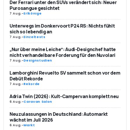
Der Ferrari unter den SUVs verändert sich: Neuer
Purosangue gesichtet
7 Aug.
-
Erlkönige
Unterwegs im Donkervoort P24 RS: Nichts fühlt
sich so lebendig an
7 Aug.
-
Einzeltests
„Nur über meine Leiche“: Audi-Designchef hatte
nicht verhandelbare Forderung für den Nuvolari
7 Aug.
-
Designstudien
Lamborghini Revuelto SV sammelt schon vor dem
Debüt Rekorde
7 Aug.
-
Rekorde
Adria Twin (2026): Kult-Campervan komplett neu
6 Aug.
-
Caravan Salon
Neuzulassungen in Deutschland: Automarkt
wächst im Juli 2026
6 Aug.
-
Markt