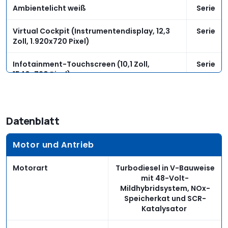
Ambientelicht weiß
Serie
Virtual Cockpit (Instrumentendisplay, 12,3
Serie
Zoll, 1.920x720 Pixel)
Infotainment-Touchscreen (10,1 Zoll,
Serie
1540x720 Pixel)
Touchscreen für Klima- und
Serie
Komfortfunktionen und zur
Handschrifteneingabe (8,6 Zoll, 1.280x640
Datenblatt
Pixel)
Motor und Antrieb
Navigationsfunktion mit Connect-Features
Serie
(Echtzeit-Stauinfos, Gefahreninformation,
Motorart
Turbodiesel in V-Bauweise
Hybridradio etc.)
mit 48-Volt-
Mildhybridsystem, NOx-
Head-up-Display
1.390
Speicherkat und SCR-
Katalysator
adaptiver Fahrassistent
Serie
(Abstandstempomat mit Stop-and-go-