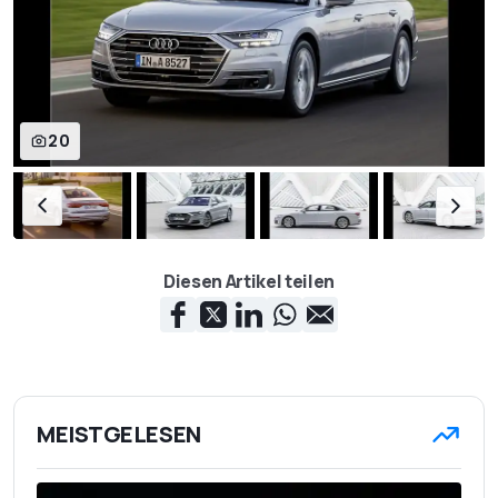
Höhe in mm
1.473
Radstand in mm
2.998
Leergewicht in kg
2.050
20
Zuladung in kg
985
Kofferraumvolumen in
505
Liter
Fahrleistungen / Verbrauch
Diesen Artikel teilen
Höchstgeschwindigkeit
250
in km/h
Beschleunigung 0-100
5,9
km/h in Sekunden
MEISTGELESEN
EG-Gesamtverbrauch
5,6
in Liter/100 km