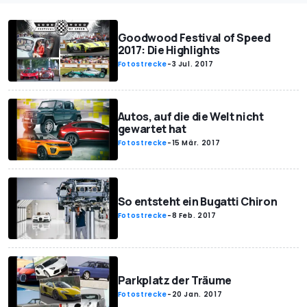
Goodwood Festival of Speed
2017: Die Highlights
Fotostrecke
-
3 Jul. 2017
Autos, auf die die Welt nicht
gewartet hat
Fotostrecke
-
15 Mär. 2017
So entsteht ein Bugatti Chiron
Fotostrecke
-
8 Feb. 2017
Parkplatz der Träume
Fotostrecke
-
20 Jan. 2017