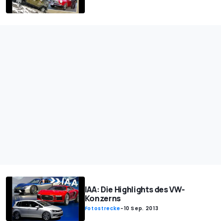
IAA: Die Highlights des VW-
Konzerns
Fotostrecke
-
10 Sep. 2013