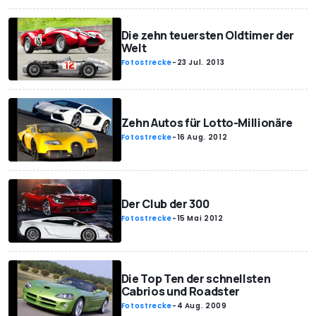
Die zehn teuersten Oldtimer der
Welt
Fotostrecke
-
23 Jul. 2013
Zehn Autos für Lotto-Millionäre
Fotostrecke
-
16 Aug. 2012
Der Club der 300
Fotostrecke
-
15 Mai 2012
Die Top Ten der schnellsten
Cabrios und Roadster
Fotostrecke
-
4 Aug. 2009