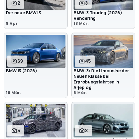
2
3
Der neue BMW i3
BMW i3 Touring (2026)
Rendering
8 Apr.
18 Mär.
69
45
BMW i3 (2026)
BMW i3: Die Limousine der
Neuen Klasse bei
Erprobungsfahrten in
Arjeplog
18 Mär.
5 Mär.
5
3