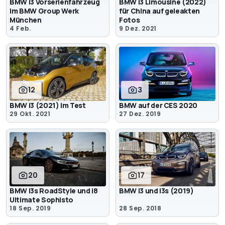
BMW i3 Vorserienfahrzeug
BMW i3 Limousine (2022)
im BMW Group Werk
für China auf geleakten
München
Fotos
4 Feb.
9 Dez. 2021
12
3
BMW i3 (2021) im Test
BMW auf der CES 2020
29 Okt. 2021
27 Dez. 2019
20
17
BMW i3s RoadStyle und i8
BMW i3 und i3s (2019)
Ultimate Sophisto
18 Sep. 2019
28 Sep. 2018