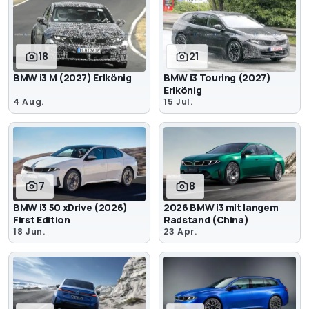
18
21
BMW i3 M (2027) Erlkönig
BMW i3 Touring (2027)
Erlkönig
4 Aug.
15 Jul.
7
8
BMW i3 50 xDrive (2026)
2026 BMW i3 mit langem
First Edition
Radstand (China)
18 Jun.
23 Apr.