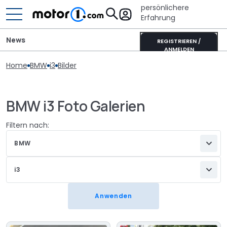
persönlichere
Erfahrung
News
REGISTRIEREN /
ANMELDEN
Home
BMW
i3
Bilder
BMW i3 Foto Galerien
Filtern nach:
BMW
i3