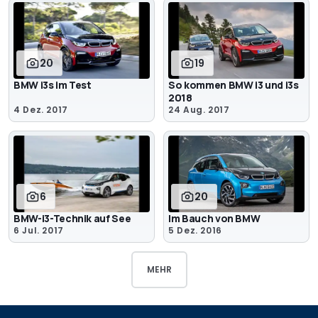
20
19
BMW i3s im Test
So kommen BMW i3 und i3s
2018
4 Dez. 2017
24 Aug. 2017
6
20
BMW-i3-Technik auf See
Im Bauch von BMW
6 Jul. 2017
5 Dez. 2016
MEHR