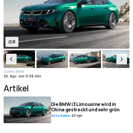
8
:
Quelle
BMW
23. Apr.
um
11:35 Uhr
Artikel
Die BMW i3 Limousine wird in
China gestreckt und sehr grün
Auto News
-
23 Apr.