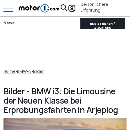
persönlichere
Erfahrung
News
REGISTRIEREN /
ANMELDEN
Home
BMW
i3
Bilder
Bilder - BMW i3: Die Limousine
der Neuen Klasse bei
Erprobungsfahrten in Arjeplog