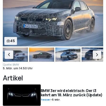
45
:
Quelle
BMW
5. Mär.
um
14:50 Uhr
Artikel
BMW 3er wird elektrisch: Der i3
kehrt am 18. März zurück (Update)
Teaser
-
5 Mär.