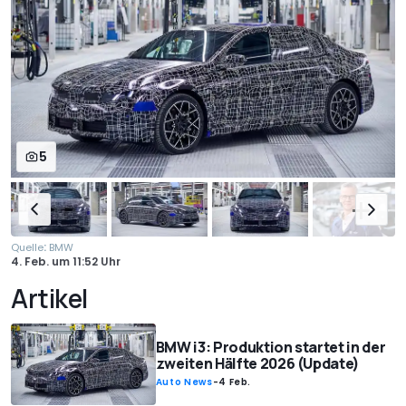
5
:
Quelle
BMW
4. Feb.
um
11:52 Uhr
Artikel
BMW i3: Produktion startet in der
zweiten Hälfte 2026 (Update)
Auto News
-
4 Feb.