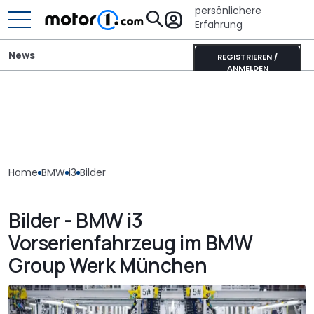
persönlichere
Erfahrung
News
REGISTRIEREN /
ANMELDEN
Home
BMW
i3
Bilder
Bilder - BMW i3
Vorserienfahrzeug im BMW
Group Werk München