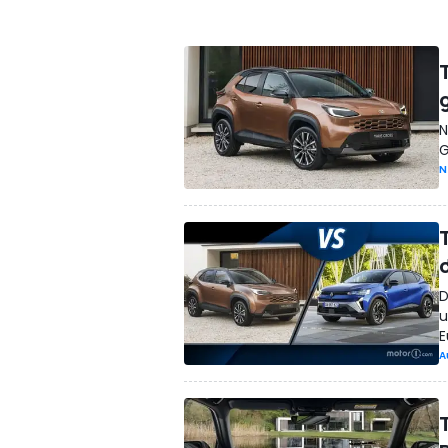
g
N
G
N
D
u
E
A