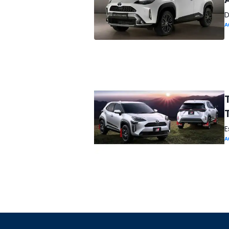
D
A
E
A