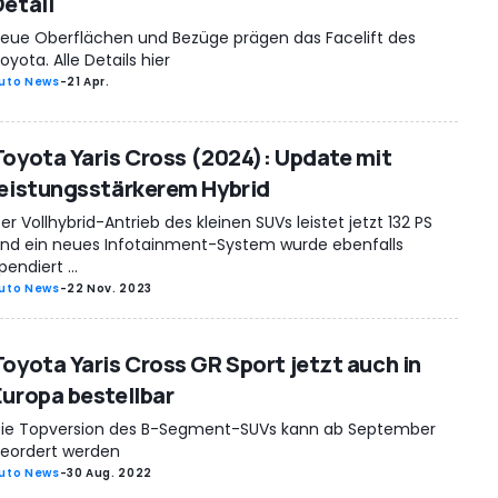
Detail
eue Oberflächen und Bezüge prägen das Facelift des
oyota. Alle Details hier
uto News
-
21 Apr.
Toyota Yaris Cross (2024): Update mit
leistungsstärkerem Hybrid
er Vollhybrid-Antrieb des kleinen SUVs leistet jetzt 132 PS
nd ein neues Infotainment-System wurde ebenfalls
pendiert ...
uto News
-
22 Nov. 2023
Toyota Yaris Cross GR Sport jetzt auch in
Europa bestellbar
ie Topversion des B-Segment-SUVs kann ab September
eordert werden
uto News
-
30 Aug. 2022