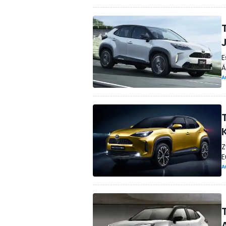
E
Ä
A
Z
E
A