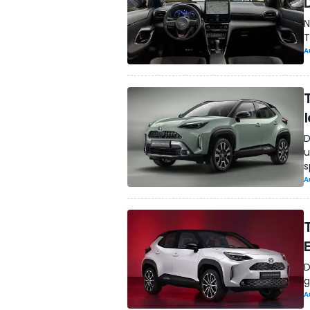
N
T
A
D
u
s
A
D
g
A