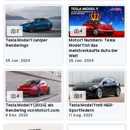
2
4
Tesla Model Y Juniper
Motor1 Numbers: Tesla
Renderings
Model Y ist das
meistverkaufte Auto der
Welt
25 Jun. 2024
25 Jan. 2024
4
3
Tesla Model Y (2024) als
Tesla Model Y mit H&R-
Rendering von Motor1.com
Sportfedern
8 Dez. 2023
11 Aug. 2023