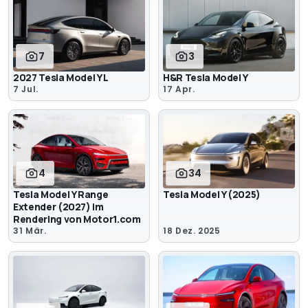
7
3
2027 Tesla Model Y L
H&R Tesla Model Y
7 Jul.
17 Apr.
4
34
Tesla Model Y Range
Tesla Model Y (2025)
Extender (2027) im
Rendering von Motor1.com
31 Mär.
18 Dez. 2025