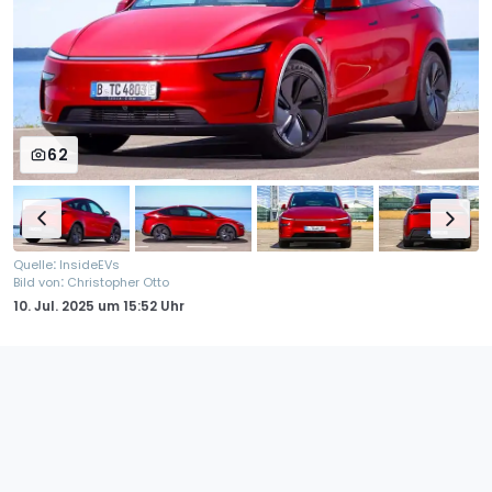
62
:
Quelle
InsideEVs
:
Bild von
Christopher Otto
10. Jul. 2025
um
15:52 Uhr