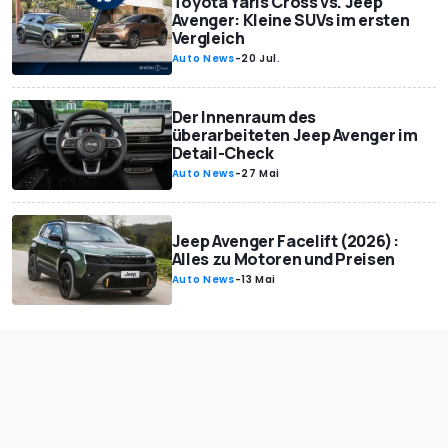
Toyota Yaris Cross vs. Jeep
Avenger: Kleine SUVs im ersten
Vergleich
Auto News
-
20 Jul.
Der Innenraum des
überarbeiteten Jeep Avenger im
Detail-Check
Auto News
-
27 Mai
Jeep Avenger Facelift (2026):
Alles zu Motoren und Preisen
Auto News
-
13 Mai