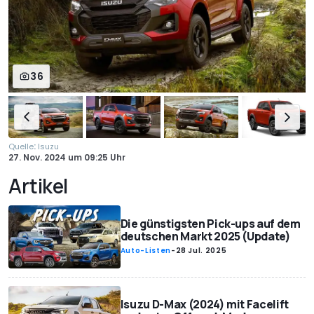
36
:
Quelle
Isuzu
27. Nov. 2024
um
09:25 Uhr
Artikel
Die günstigsten Pick-ups auf dem
deutschen Markt 2025 (Update)
Auto-Listen
-
28 Jul. 2025
Isuzu D-Max (2024) mit Facelift