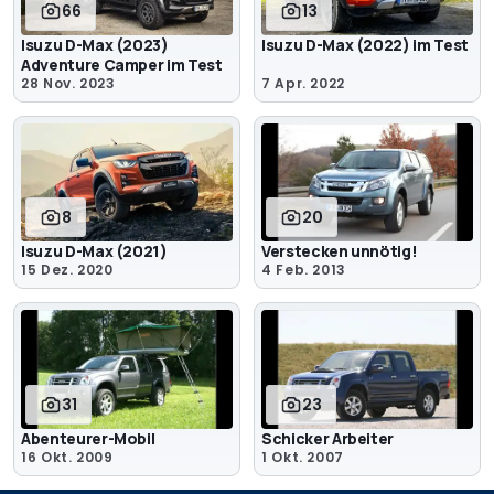
66
13
Isuzu D-Max (2023)
Isuzu D-Max (2022) im Test
Adventure Camper im Test
28 Nov. 2023
7 Apr. 2022
8
20
Isuzu D-Max (2021)
Verstecken unnötig!
15 Dez. 2020
4 Feb. 2013
31
23
Abenteurer-Mobil
Schicker Arbeiter
16 Okt. 2009
1 Okt. 2007