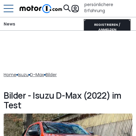
persönlichere
Erfahrung
News
REGISTRIEREN /
ANMELDEN
Home
Isuzu
D-Max
Bilder
Bilder - Isuzu D-Max (2022) im
Test