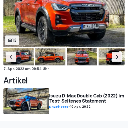
13
7. Apr. 2022
um
09:54 Uhr
Artikel
Isuzu D-Max Double Cab (2022) im
Test: Seltenes Statement
Einzeltests
-
10 Apr. 2022