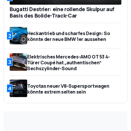
Bugatti Destrier: eine rollende Skulpur auf
Basis des Bolide-Track-Car
Heckantrieb und scharfes Design: So
2
könnte der neue BMW 1er aussehen
Elektrisches Mercedes-AMG GT 53 4-
3
Türer Coupé hat „authentischen“
Sechszylinder-Sound
Toyotas neuer V8-Supersportwagen
4
könnte extrem selten sein