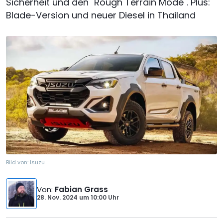
Sicherheit und den "Rough Terrain Mode". Plus:
Blade-Version und neuer Diesel in Thailand
Bild von:
Isuzu
Von
:
Fabian Grass
28. Nov. 2024
um
10:00 Uhr