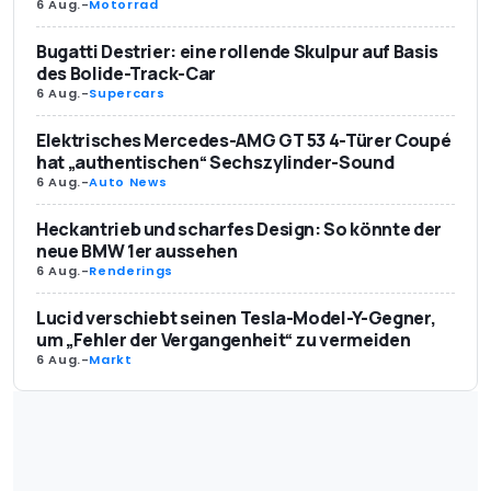
6 Aug.
-
Motorrad
Bugatti Destrier: eine rollende Skulpur auf Basis
des Bolide-Track-Car
6 Aug.
-
Supercars
Elektrisches Mercedes-AMG GT 53 4-Türer Coupé
hat „authentischen“ Sechszylinder-Sound
6 Aug.
-
Auto News
Heckantrieb und scharfes Design: So könnte der
neue BMW 1er aussehen
6 Aug.
-
Renderings
Lucid verschiebt seinen Tesla-Model-Y-Gegner,
um „Fehler der Vergangenheit“ zu vermeiden
6 Aug.
-
Markt