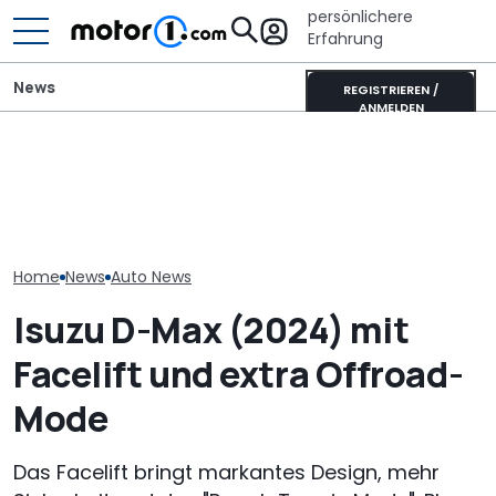
persönlichere
Erfahrung
News
REGISTRIEREN /
ANMELDEN
Elektrisches Mercedes-
AMG GT 53 4-Türer
Adria Twin (2026): Kult-
Neuer Audi Q
Coupé hat
Campervan komplett
Zweite Genera
„authentischen“
neu
SUV-Coupés b
Sechszylinder-Sound
Home
News
Auto News
Isuzu D-Max (2024) mit
Facelift und extra Offroad-
Mode
Das Facelift bringt markantes Design, mehr