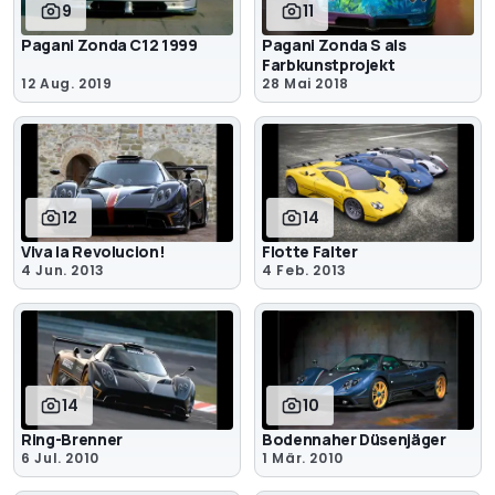
9
11
Pagani Zonda C12 1999
Pagani Zonda S als
Farbkunstprojekt
12 Aug. 2019
28 Mai 2018
12
14
Viva la Revolucion!
Flotte Falter
4 Jun. 2013
4 Feb. 2013
14
10
Ring-Brenner
Bodennaher Düsenjäger
6 Jul. 2010
1 Mär. 2010