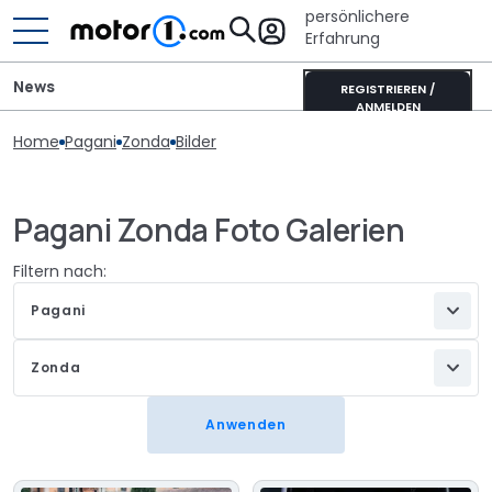
persönlichere
Erfahrung
News
REGISTRIEREN /
ANMELDEN
Home
Pagani
Zonda
Bilder
Pagani Zonda Foto Galerien
Filtern nach:
Pagani
Zonda