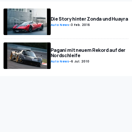
Die Story hinter Zonda und Huayra
Auto News
-
3 Feb. 2016
Pagani mit neuem Rekord auf der
Nordschleife
Auto News
-
6 Jul. 2010