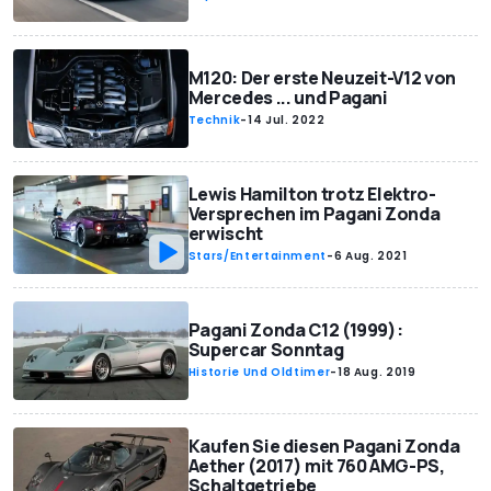
M120: Der erste Neuzeit-V12 von
Mercedes ... und Pagani
Technik
-
14 Jul. 2022
Lewis Hamilton trotz Elektro-
Versprechen im Pagani Zonda
erwischt
Stars/Entertainment
-
6 Aug. 2021
Pagani Zonda C12 (1999):
Supercar Sonntag
Historie Und Oldtimer
-
18 Aug. 2019
Kaufen Sie diesen Pagani Zonda
Aether (2017) mit 760 AMG-PS,
Schaltgetriebe