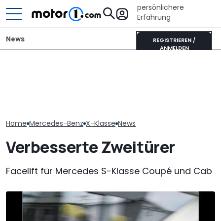
persönlichere
Erfahrung
News
REGISTRIEREN /
ANMELDEN
Elektrisches Mercedes-
Der Ferrari unter den
AMG GT 53 4-Türer
SUVs verändert sich:
Laika Kreos H 
Coupé hat
Neuer Purosangue
will der neue 
„authentischen“
gesichtet
Integrierte p
Sechszylinder-Sound
Home
Mercedes-Benz
X-Klasse
News
Verbesserte Zweitürer
Facelift für Mercedes S-Klasse Coupé und Cab