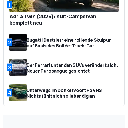
1
Adria Twin (2026): Kult-Campervan
komplett neu
Bugatti Destrier: eine rollende Skulpur
2
auf Basis des Bolide-Track-Car
Der Ferrari unter den SUVs verändert sich:
3
Neuer Purosangue gesichtet
Unterwegs im Donkervoort P24 RS:
4
Nichts fühlt sich so lebendig an