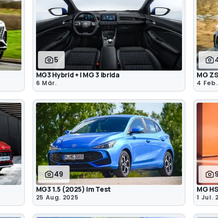
5
MG3 Hybrid + | MG 3 ibrida
MG ZS
6 Mär.
4 Feb.
49
MG3 1.5 (2025) im Test
MG HS
25 Aug. 2025
1 Jul.