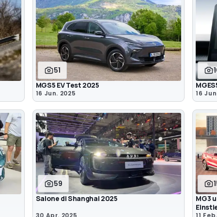
51
MGS5 EV Test 2025
MGES5
16 Jun. 2025
16 Jun
59
Salone di Shanghai 2025
MG3 u
Einst
30 Apr. 2025
11 Feb