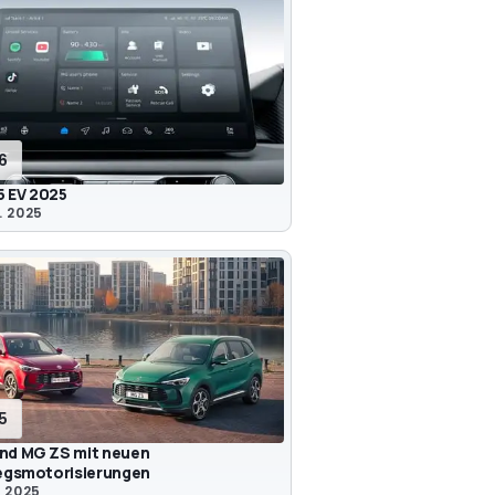
16
 EV 2025
. 2025
15
nd MG ZS mit neuen
iegsmotorisierungen
. 2025