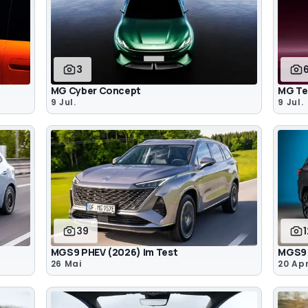
3
MG Cyber Concept
MG Te
9 Jul.
9 Jul.
39
MGS9 PHEV (2026) im Test
MGS9 
26 Mai
20 Apr