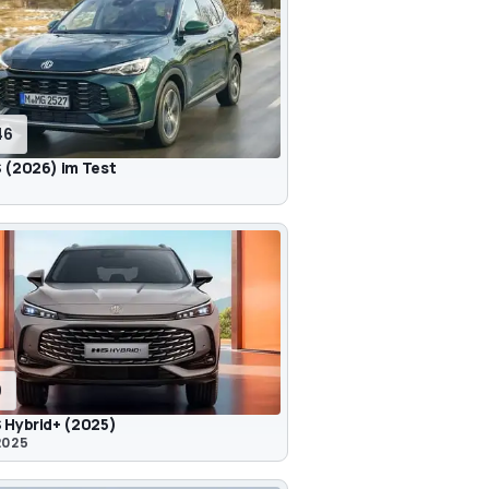
46
 (2026) im Test
9
 Hybrid+ (2025)
 2025