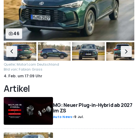
46
:
Quelle
Motor1.com Deutschland
:
Bild von
Fabian Grass
4. Feb.
um
17:09 Uhr
Artikel
MG: Neuer Plug-in-Hybrid ab 2027
im ZS
Auto News
-
9 Jul.