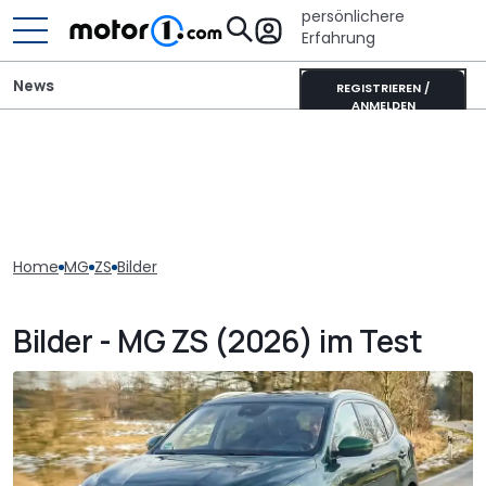
persönlichere
Erfahrung
News
REGISTRIEREN /
ANMELDEN
Home
MG
ZS
Bilder
Bilder - MG ZS (2026) im Test