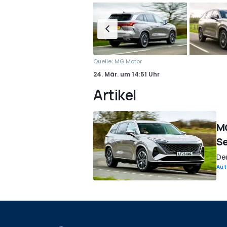
:
Quelle
MG Motor
24. Mär.
um
14:51 Uhr
Artikel
MG
Se
De
Aut