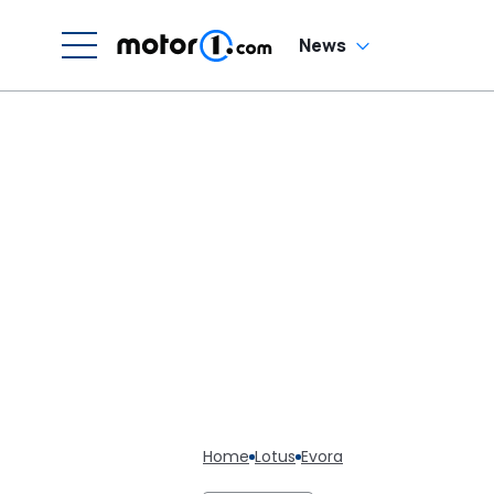
News
Home
Lotus
Evora