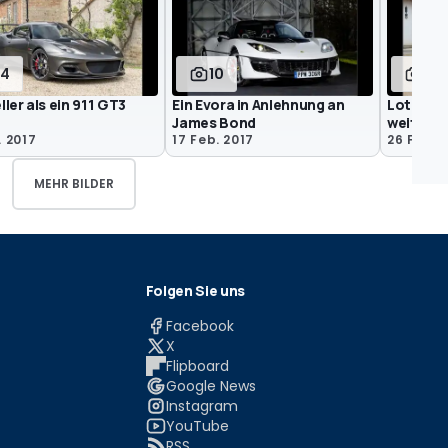
14
10
10
ler als ein 911 GT3
Ein Evora in Anlehnung an
Lotus sp
James Bond
weiter a
. 2017
17 Feb. 2017
26 Feb. 
MEHR BILDER
Folgen Sie uns
Facebook
X
Flipboard
Google News
Instagram
YouTube
RSS