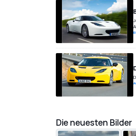
J
A
E
D
A
Die neuesten Bilder