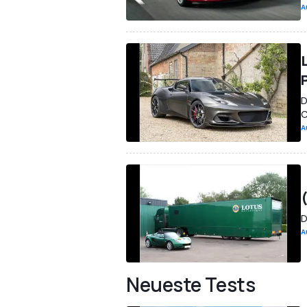
A
D
A
D
A
Neueste Tests