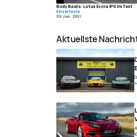
Body Beats: Lotus Evora IPS im Test
Einzeltests
30 Jun. 2011
Aktuellste Nachrich
D
A
4
1