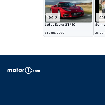
10
Lotus Evora GT410
Schnel
31 Jan. 2020
26 Jul