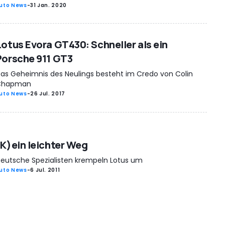
uto News
-
31 Jan. 2020
Lotus Evora GT430: Schneller als ein
Porsche 911 GT3
as Geheimnis des Neulings besteht im Credo von Colin
Chapman
uto News
-
26 Jul. 2017
(K)ein leichter Weg
eutsche Spezialisten krempeln Lotus um
uto News
-
6 Jul. 2011