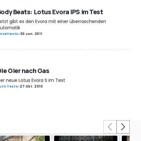
Body Beats: Lotus Evora IPS im Test
etzt gibt es den Evora mit einer überraschenden
utomatik
inzeltests
-
30 Jun. 2011
Die Gier nach Gas
er neue Lotus Evora S im Test
uto Tests
-
27 Okt. 2010